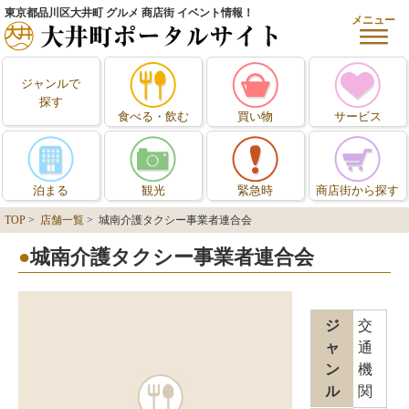
東京都品川区大井町 グルメ 商店街 イベント情報！
メニュー
ジャンルで
探す
食べる・飲む
買い物
サービス
泊まる
観光
緊急時
商店街から探す
TOP
>
店舗一覧
> 城南介護タクシー事業者連合会
城南介護タクシー事業者連合会
ジ
交
ャ
通
ン
機
ル
関