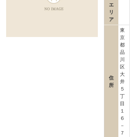
エ
リ
ア
東
京
都
品
川
区
大
住
井
所
５
丁
目
１
６
－
７