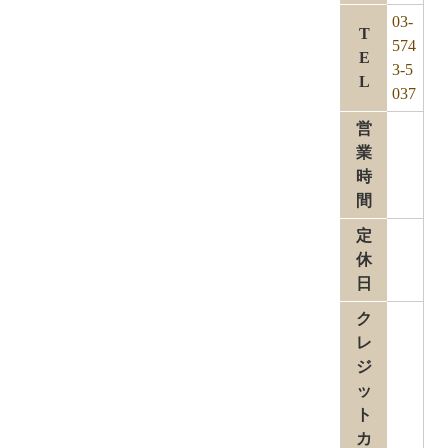
03-
T
574
E
3-5
L
037
営
業
時
間
定
休
日
ク
レ
ジ
ッ
ト
カ