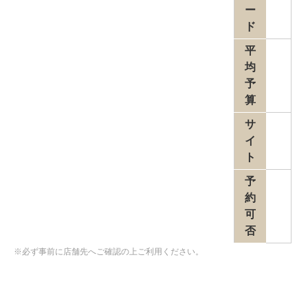
ー
ド
平
均
予
算
サ
イ
ト
予
約
可
否
※必ず事前に店舗先へご確認の上ご利用ください。