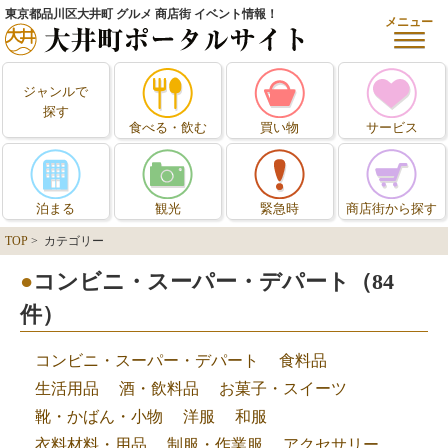
東京都品川区大井町 グルメ 商店街 イベント情報！
メニュー
ジャンルで
探す
食べる・飲む
買い物
サービス
泊まる
観光
緊急時
商店街から探す
TOP
> カテゴリー
コンビニ・スーパー・デパート（84
件）
コンビニ・スーパー・デパート
食料品
生活用品
酒・飲料品
お菓子・スイーツ
靴・かばん・小物
洋服
和服
衣料材料・用品
制服・作業服
アクセサリー