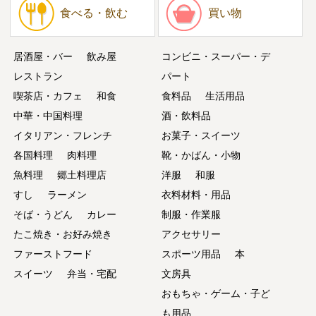
食べる・飲む
買い物
居酒屋・バー
飲み屋
コンビニ・スーパー・デ
レストラン
パート
喫茶店・カフェ
和食
食料品
生活用品
中華・中国料理
酒・飲料品
イタリアン・フレンチ
お菓子・スイーツ
各国料理
肉料理
靴・かばん・小物
魚料理
郷土料理店
洋服
和服
すし
ラーメン
衣料材料・用品
そば・うどん
カレー
制服・作業服
たこ焼き・お好み焼き
アクセサリー
ファーストフード
スポーツ用品
本
スイーツ
弁当・宅配
文房具
おもちゃ・ゲーム・子ど
も用品