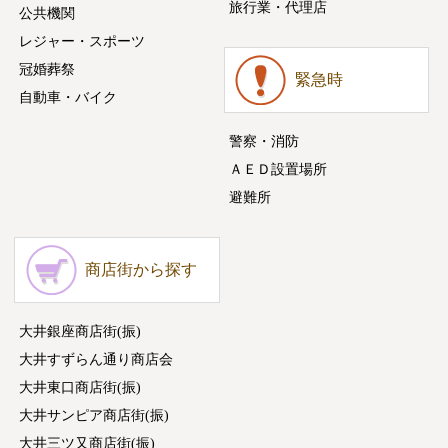
旅行業・代理店
公共機関
レジャー・スポーツ
冠婚葬祭
緊急時
自動車・バイク
警察・消防
ＡＥＤ設置場所
避難所
商店街から探す
大井銀座商店街(振)
大井すずらん通り商店会
大井東口商店街(振)
大井サンピア商店街(振)
大井三ツ又商店街(振)