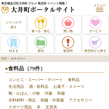
東京都品川区大井町 グルメ 商店街 イベント情報！
メニュー
ジャンルで
探す
食べる・飲む
買い物
サービス
泊まる
観光
緊急時
商店街から探す
TOP
> カテゴリー
食料品（79件）
コンビニ・スーパー・デパート
食料品
生活用品
酒・飲料品
お菓子・スイーツ
靴・かばん・小物
洋服
和服
衣料材料・用品
制服・作業服
アクセサリー
スポーツ用品
本
文房具