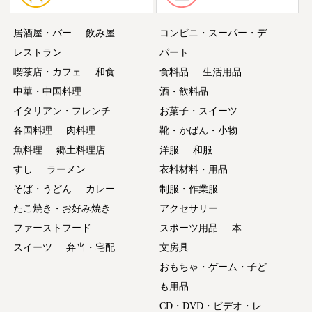
居酒屋・バー
飲み屋
コンビニ・スーパー・デ
レストラン
パート
喫茶店・カフェ
和食
食料品
生活用品
中華・中国料理
酒・飲料品
イタリアン・フレンチ
お菓子・スイーツ
各国料理
肉料理
靴・かばん・小物
魚料理
郷土料理店
洋服
和服
すし
ラーメン
衣料材料・用品
そば・うどん
カレー
制服・作業服
たこ焼き・お好み焼き
アクセサリー
ファーストフード
スポーツ用品
本
スイーツ
弁当・宅配
文房具
おもちゃ・ゲーム・子ど
も用品
CD・DVD・ビデオ・レ