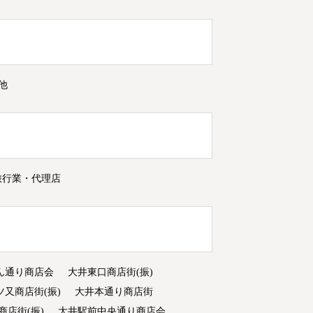
他
旅行業・代理店
ん通り商店会
大井東口商店街(振)
ツ又商店街(振)
大井本通り商店街
商店街(振)
大井駅前中央通り商店会