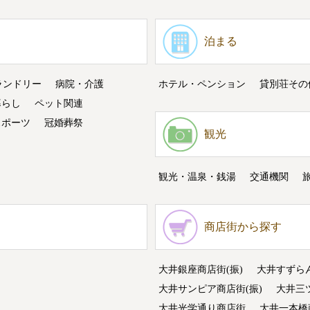
泊まる
ランドリー
病院・介護
ホテル・ペンション
貸別荘その
暮らし
ペット関連
スポーツ
冠婚葬祭
観光
観光・温泉・銭湯
交通機関
商店街から探す
大井銀座商店街(振)
大井すずら
大井サンピア商店街(振)
大井三
大井光学通り商店街
大井一本橋