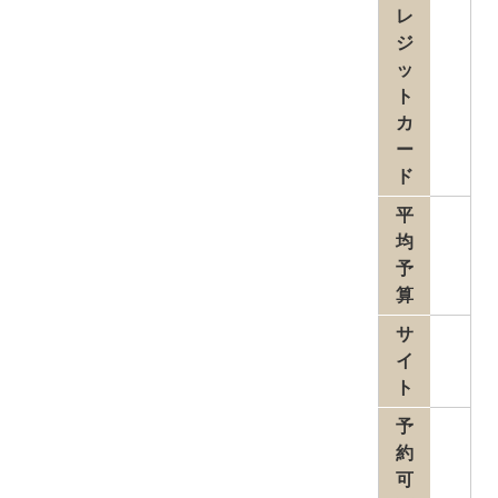
レ
ジ
ッ
ト
カ
ー
ド
平
均
予
算
サ
イ
ト
予
約
可