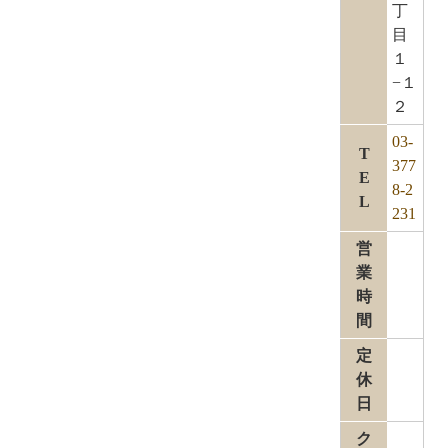
丁
目
１
−１
２
03-
T
377
E
8-2
L
231
営
業
時
間
定
休
日
ク