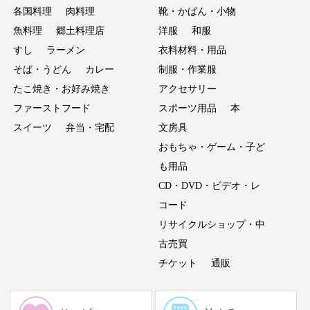
各国料理
肉料理
靴・かばん・小物
魚料理
郷土料理店
洋服
和服
すし
ラーメン
衣料材料・用品
そば・うどん
カレー
制服・作業服
たこ焼き・お好み焼き
アクセサリー
ファーストフード
スポーツ用品
本
スイーツ
弁当・宅配
文房具
おもちゃ・ゲーム・子ど
も用品
CD・DVD・ビデオ・レ
コード
リサイクルショップ・中
古売買
チケット
通販