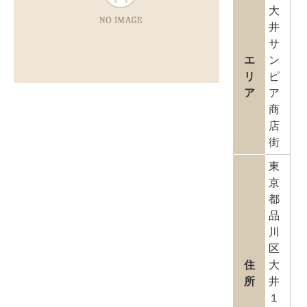
大
井
サ
エ
ン
リ
ピ
ア
ア
商
店
街
東
京
都
品
川
区
住
大
所
井
１