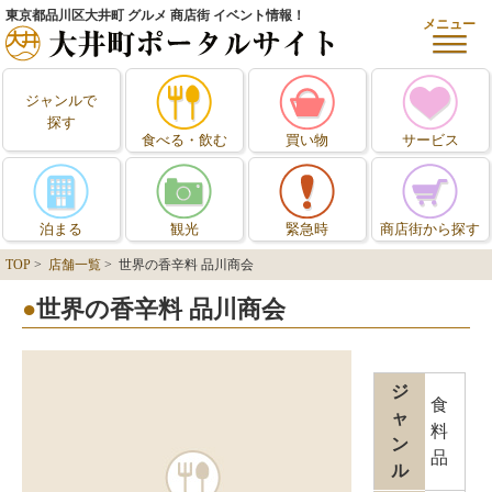
東京都品川区大井町 グルメ 商店街 イベント情報！
メニュー
ジャンルで
探す
食べる・飲む
買い物
サービス
泊まる
観光
緊急時
商店街から探す
TOP
>
店舗一覧
> 世界の香辛料 品川商会
世界の香辛料 品川商会
ジ
食
ャ
料
ン
品
ル