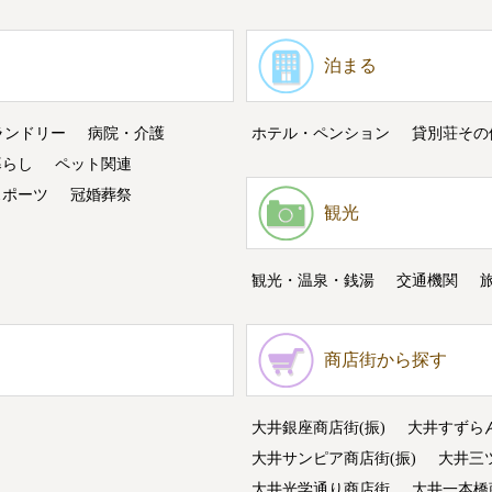
泊まる
ランドリー
病院・介護
ホテル・ペンション
貸別荘その
暮らし
ペット関連
スポーツ
冠婚葬祭
観光
観光・温泉・銭湯
交通機関
商店街から探す
大井銀座商店街(振)
大井すずら
大井サンピア商店街(振)
大井三
大井光学通り商店街
大井一本橋