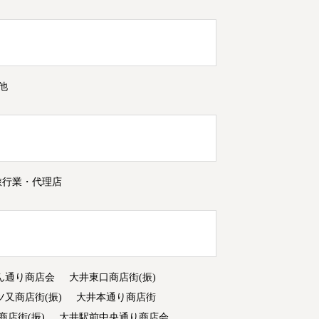
他
旅行業・代理店
ん通り商店会
大井東口商店街(振)
ツ又商店街(振)
大井本通り商店街
商店街(振)
大井駅前中央通り商店会