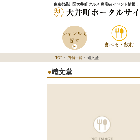
東京都品川区大井町 グルメ 商店街 イベント情報！
ジャンルで
探す
食べる・飲む
TOP
>
店舗一覧
> 靖文堂
靖文堂