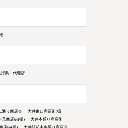
他
旅行業・代理店
ん通り商店会
大井東口商店街(振)
ツ又商店街(振)
大井本通り商店街
商店街(振)
大井駅前中央通り商店会