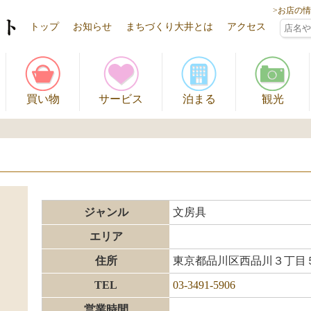
>お店の
トップ
お知らせ
まちづくり大井とは
アクセス
買い物
サービス
泊まる
観光
ジャンル
文房具
エリア
住所
東京都品川区西品川３丁目
TEL
03-3491-5906
営業時間