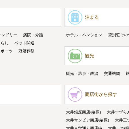
泊まる
ランドリー
病院・介護
ホテル・ペンション
貸別荘その
暮らし
ペット関連
スポーツ
冠婚葬祭
観光
観光・温泉・銭湯
交通機関
商店街から探す
大井銀座商店街(振)
大井すずら
大井サンピア商店街(振)
大井三
大井光学通り商店街
大井一本橋