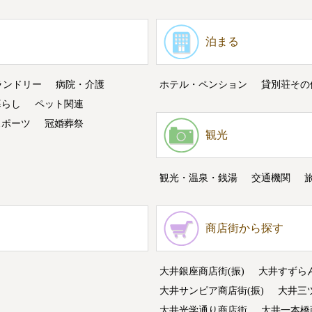
泊まる
ランドリー
病院・介護
ホテル・ペンション
貸別荘その
暮らし
ペット関連
スポーツ
冠婚葬祭
観光
観光・温泉・銭湯
交通機関
商店街から探す
大井銀座商店街(振)
大井すずら
大井サンピア商店街(振)
大井三
大井光学通り商店街
大井一本橋