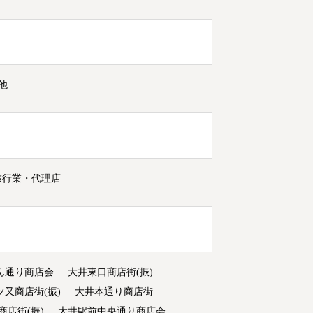
他
旅行業・代理店
ん通り商店会
大井東口商店街(振)
ツ又商店街(振)
大井本通り商店街
商店街(振)
大井駅前中央通り商店会