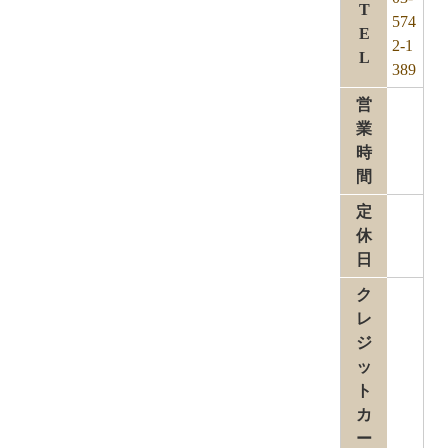
T
574
E
2-1
L
389
営
業
時
間
定
休
日
ク
レ
ジ
ッ
ト
カ
ー