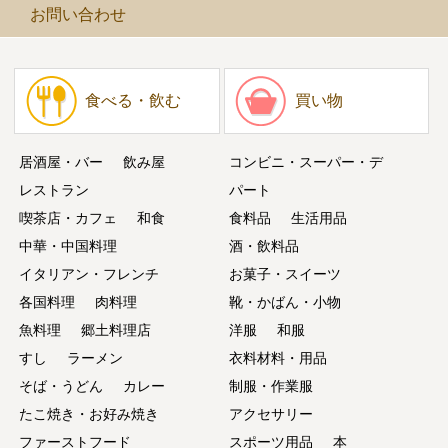
お問い合わせ
食べる・飲む
買い物
居酒屋・バー
飲み屋
コンビニ・スーパー・デ
レストラン
パート
喫茶店・カフェ
和食
食料品
生活用品
中華・中国料理
酒・飲料品
イタリアン・フレンチ
お菓子・スイーツ
各国料理
肉料理
靴・かばん・小物
魚料理
郷土料理店
洋服
和服
すし
ラーメン
衣料材料・用品
そば・うどん
カレー
制服・作業服
たこ焼き・お好み焼き
アクセサリー
ファーストフード
スポーツ用品
本