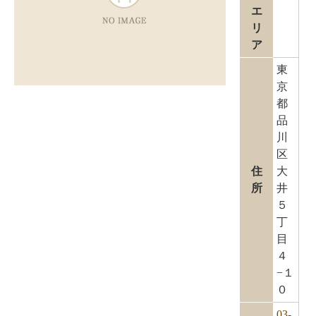
エ
リ
ア
東
京
都
品
川
区
住
大
所
井
５
丁
目
４
−１
０
03-