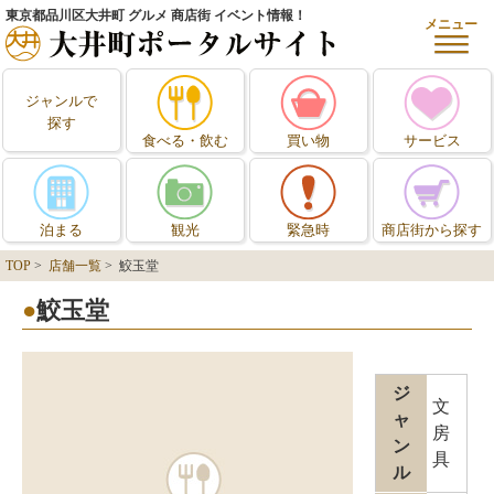
東京都品川区大井町 グルメ 商店街 イベント情報！
メニュー
ジャンルで
探す
食べる・飲む
買い物
サービス
泊まる
観光
緊急時
商店街から探す
TOP
>
店舗一覧
> 鮫玉堂
鮫玉堂
ジ
文
ャ
房
ン
具
ル