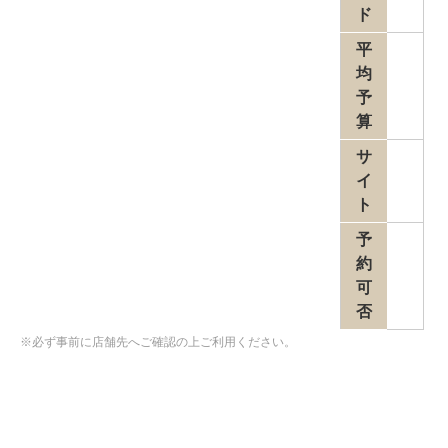
ド
平
均
予
算
サ
イ
ト
予
約
可
否
※必ず事前に店舗先へご確認の上ご利用ください。