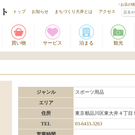
>お店の
トップ
お知らせ
まちづくり大井とは
アクセス
買い物
サービス
泊まる
観光
ジャンル
スポーツ用品
エリア
住所
東京都品川区東大井４丁目
TEL
03-6433-3263
営業時間