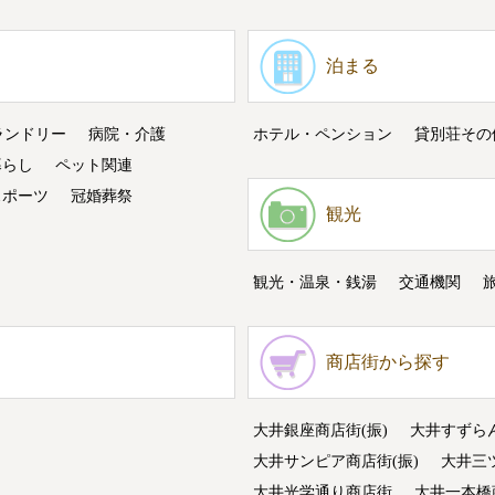
泊まる
ランドリー
病院・介護
ホテル・ペンション
貸別荘その
暮らし
ペット関連
スポーツ
冠婚葬祭
観光
観光・温泉・銭湯
交通機関
商店街から探す
大井銀座商店街(振)
大井すずら
大井サンピア商店街(振)
大井三
大井光学通り商店街
大井一本橋