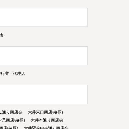
他
旅行業・代理店
ん通り商店会
大井東口商店街(振)
ツ又商店街(振)
大井本通り商店街
商店街(振)
大井駅前中央通り商店会