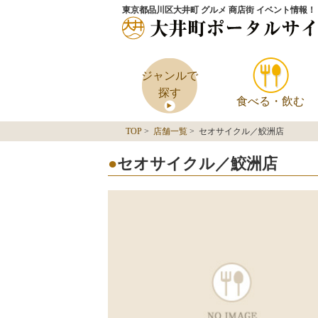
東京都品川区大井町 グルメ 商店街 イベント情報！
ジャンルで
探す
食べる・飲む
TOP
>
店舗一覧
> セオサイクル／鮫洲店
セオサイクル／鮫洲店