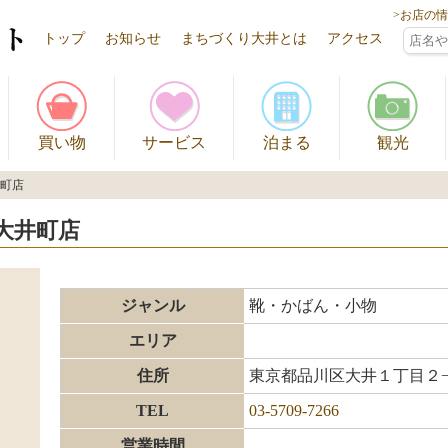
>お店の
トップ
お知らせ
まちづくり大井とは
アクセス
買い物
サービス
泊まる
観光
井町店
大井町店
ジャンル
靴・かばん・小物
エリア
住所
東京都品川区大井１丁目２
TEL
03-5709-7266
営業時間