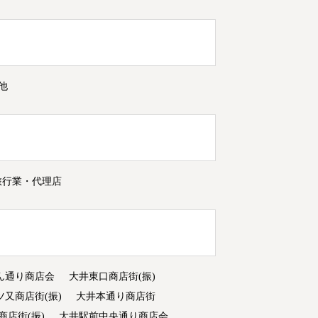
他
旅行業・代理店
ん通り商店会
大井東口商店街(振)
ツ又商店街(振)
大井本通り商店街
商店街(振)
大井駅前中央通り商店会