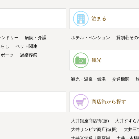
泊まる
ランドリー
病院・介護
ホテル・ペンション
貸別荘その
暮らし
ペット関連
スポーツ
冠婚葬祭
観光
観光・温泉・銭湯
交通機関
商店街から探す
大井銀座商店街(振)
大井すずら
大井サンピア商店街(振)
大井三
大井光学通り商店街
大井一本橋