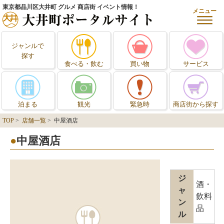
東京都品川区大井町 グルメ 商店街 イベント情報！
メニュー
ジャンルで
探す
食べる・飲む
買い物
サービス
泊まる
観光
緊急時
商店街から探す
TOP
>
店舗一覧
> 中屋酒店
中屋酒店
ジ
酒・
ャ
飲料
ン
品
ル