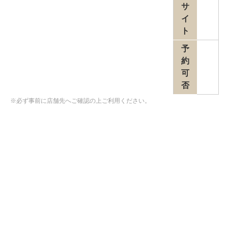
サ
イ
ト
予
約
可
否
※必ず事前に店舗先へご確認の上ご利用ください。