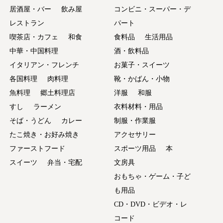
居酒屋・バー
飲み屋
コンビニ・スーパー・デ
レストラン
パート
喫茶店・カフェ
和食
食料品
生活用品
中華・中国料理
酒・飲料品
イタリアン・フレンチ
お菓子・スイーツ
各国料理
肉料理
靴・かばん・小物
魚料理
郷土料理店
洋服
和服
すし
ラーメン
衣料材料・用品
そば・うどん
カレー
制服・作業服
たこ焼き・お好み焼き
アクセサリー
ファーストフード
スポーツ用品
本
スイーツ
弁当・宅配
文房具
おもちゃ・ゲーム・子ど
も用品
CD・DVD・ビデオ・レ
コード