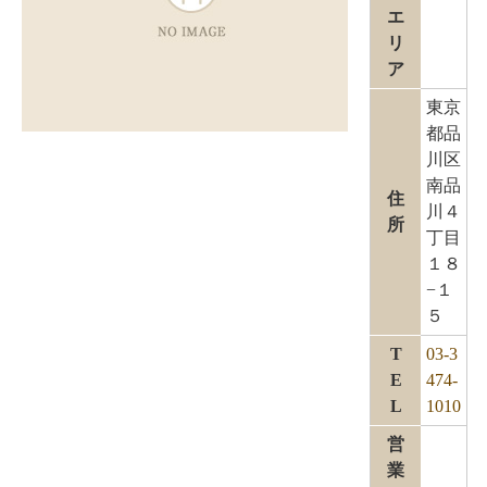
エ
リ
ア
東京
都品
川区
南品
住
川４
所
丁目
１８
−１
５
T
03-3
E
474-
L
1010
営
業