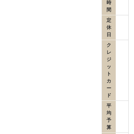
時
間
定
休
日
ク
レ
ジ
ッ
ト
カ
ー
ド
平
均
予
算