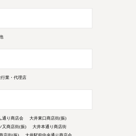
他
旅行業・代理店
ん通り商店会
大井東口商店街(振)
ツ又商店街(振)
大井本通り商店街
商店街(振)
大井駅前中央通り商店会