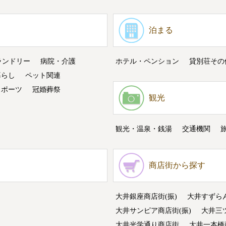
泊まる
ランドリー
病院・介護
ホテル・ペンション
貸別荘その
暮らし
ペット関連
スポーツ
冠婚葬祭
観光
観光・温泉・銭湯
交通機関
商店街から探す
大井銀座商店街(振)
大井すずら
大井サンピア商店街(振)
大井三
大井光学通り商店街
大井一本橋