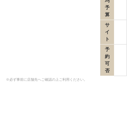
均
予
算
サ
イ
ト
予
約
可
否
※必ず事前に店舗先へご確認の上ご利用ください。