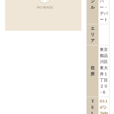
ン
パ
ル
ー・
デパ
ート
エ
リ
ア
東京
都品
川区
住
東大
所
井１
丁目
２０
−６
T
03-3
E
472-
L
7600