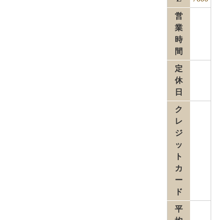
営
業
時
間
定
休
日
ク
レ
ジ
ッ
ト
カ
ー
ド
平