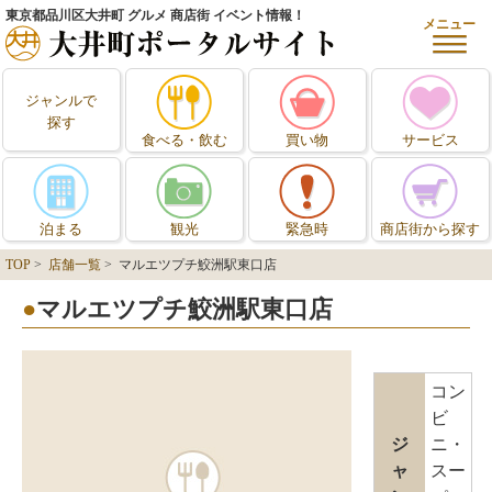
東京都品川区大井町 グルメ 商店街 イベント情報！
メニュー
ジャンルで
探す
食べる・飲む
買い物
サービス
泊まる
観光
緊急時
商店街から探す
TOP
>
店舗一覧
> マルエツプチ鮫洲駅東口店
マルエツプチ鮫洲駅東口店
コン
ビ
ジ
ニ・
ャ
スー