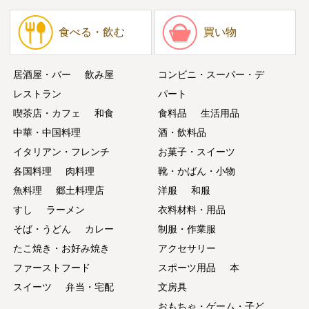
食べる・飲む
買い物
居酒屋・バー
飲み屋
コンビニ・スーパー・デ
レストラン
パート
喫茶店・カフェ
和食
食料品
生活用品
中華・中国料理
酒・飲料品
イタリアン・フレンチ
お菓子・スイーツ
各国料理
肉料理
靴・かばん・小物
魚料理
郷土料理店
洋服
和服
すし
ラーメン
衣料材料・用品
そば・うどん
カレー
制服・作業服
たこ焼き・お好み焼き
アクセサリー
ファーストフード
スポーツ用品
本
スイーツ
弁当・宅配
文房具
おもちゃ・ゲーム・子ど