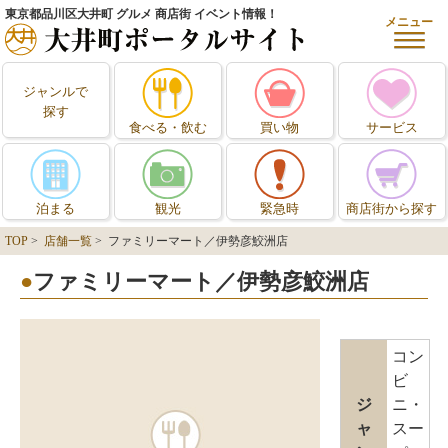
東京都品川区大井町 グルメ 商店街 イベント情報！
メニュー
ジャンルで
探す
食べる・飲む
買い物
サービス
泊まる
観光
緊急時
商店街から探す
TOP
>
店舗一覧
> ファミリーマート／伊勢彦鮫洲店
ファミリーマート／伊勢彦鮫洲店
コン
ビ
ジ
ニ・
ャ
スー