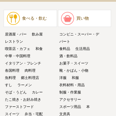
食べる・飲む
買い物
居酒屋・バー
飲み屋
コンビニ・スーパー・デ
レストラン
パート
喫茶店・カフェ
和食
食料品
生活用品
中華・中国料理
酒・飲料品
イタリアン・フレンチ
お菓子・スイーツ
各国料理
肉料理
靴・かばん・小物
魚料理
郷土料理店
洋服
和服
すし
ラーメン
衣料材料・用品
そば・うどん
カレー
制服・作業服
たこ焼き・お好み焼き
アクセサリー
ファーストフード
スポーツ用品
本
スイーツ
弁当・宅配
文房具