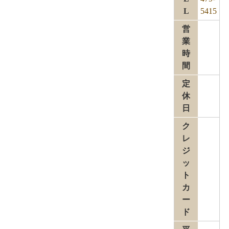
L
5415
営
業
時
間
定
休
日
ク
レ
ジ
ッ
ト
カ
ー
ド