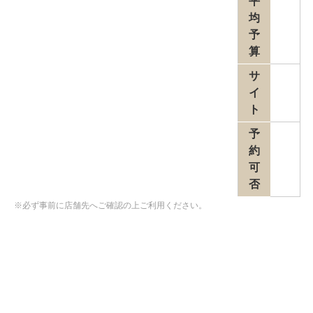
平
均
予
算
サ
イ
ト
予
約
可
否
※必ず事前に店舗先へご確認の上ご利用ください。