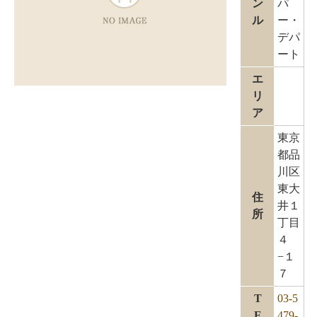
ン
パ
ル
ー・
デパ
ート
エ
リ
ア
東京
都品
川区
東大
住
井１
所
丁目
４
−１
７
T
03-5
E
479-