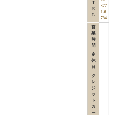
T
377
E
1-6
L
784
営
業
時
間
定
休
日
ク
レ
ジ
ッ
ト
カ
ー