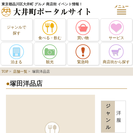
東京都品川区大井町 グルメ 商店街 イベント情報！
メニュー
ジャンルで
探す
食べる・飲む
買い物
サービス
泊まる
観光
緊急時
商店街から探す
TOP
>
店舗一覧
> 塚田洋品店
塚田洋品店
ジ
ャ
洋
ン
服
ル