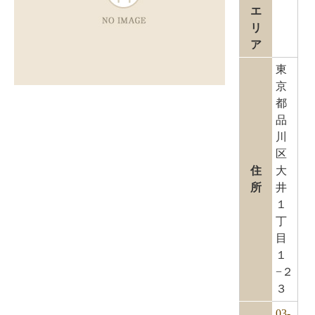
エ
リ
ア
東
京
都
品
川
区
住
大
所
井
１
丁
目
１
−２
３
03-