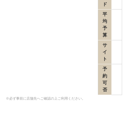
ド
平
均
予
算
サ
イ
ト
予
約
可
否
※必ず事前に店舗先へご確認の上ご利用ください。