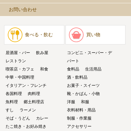
お問い合わせ
食べる・飲む
買い物
居酒屋・バー
飲み屋
コンビニ・スーパー・デ
レストラン
パート
喫茶店・カフェ
和食
食料品
生活用品
中華・中国料理
酒・飲料品
イタリアン・フレンチ
お菓子・スイーツ
各国料理
肉料理
靴・かばん・小物
魚料理
郷土料理店
洋服
和服
すし
ラーメン
衣料材料・用品
そば・うどん
カレー
制服・作業服
たこ焼き・お好み焼き
アクセサリー