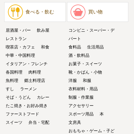
食べる・飲む
買い物
居酒屋・バー
飲み屋
コンビニ・スーパー・デ
レストラン
パート
喫茶店・カフェ
和食
食料品
生活用品
中華・中国料理
酒・飲料品
イタリアン・フレンチ
お菓子・スイーツ
各国料理
肉料理
靴・かばん・小物
魚料理
郷土料理店
洋服
和服
すし
ラーメン
衣料材料・用品
そば・うどん
カレー
制服・作業服
たこ焼き・お好み焼き
アクセサリー
ファーストフード
スポーツ用品
本
スイーツ
弁当・宅配
文房具
おもちゃ・ゲーム・子ど