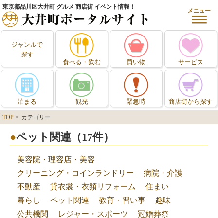
東京都品川区大井町 グルメ 商店街 イベント情報！
メニュー
ジャンルで
探す
食べる・飲む
買い物
サービス
泊まる
観光
緊急時
商店街から探す
TOP
> カテゴリー
ペット関連（17件）
美容院・理容店・美容
クリーニング・コインランドリー
病院・介護
不動産
貸衣裳・衣類リフォーム
住まい
暮らし
ペット関連
教育・習い事
趣味
公共機関
レジャー・スポーツ
冠婚葬祭