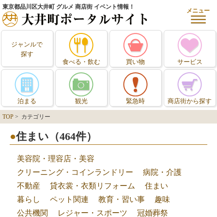
東京都品川区大井町 グルメ 商店街 イベント情報！
メニュー
ジャンルで
探す
食べる・飲む
買い物
サービス
泊まる
観光
緊急時
商店街から探す
TOP
> カテゴリー
住まい（464件）
美容院・理容店・美容
クリーニング・コインランドリー
病院・介護
不動産
貸衣裳・衣類リフォーム
住まい
暮らし
ペット関連
教育・習い事
趣味
公共機関
レジャー・スポーツ
冠婚葬祭