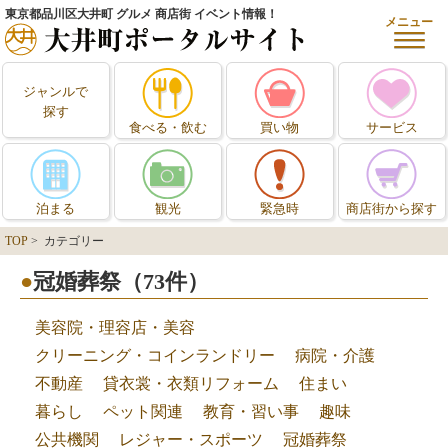
東京都品川区大井町 グルメ 商店街 イベント情報！
メニュー
ジャンルで
探す
食べる・飲む
買い物
サービス
泊まる
観光
緊急時
商店街から探す
TOP
> カテゴリー
冠婚葬祭（73件）
美容院・理容店・美容
クリーニング・コインランドリー
病院・介護
不動産
貸衣裳・衣類リフォーム
住まい
暮らし
ペット関連
教育・習い事
趣味
公共機関
レジャー・スポーツ
冠婚葬祭