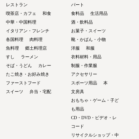
レストラン
パート
喫茶店・カフェ
和食
食料品
生活用品
中華・中国料理
酒・飲料品
イタリアン・フレンチ
お菓子・スイーツ
各国料理
肉料理
靴・かばん・小物
魚料理
郷土料理店
洋服
和服
すし
ラーメン
衣料材料・用品
そば・うどん
カレー
制服・作業服
たこ焼き・お好み焼き
アクセサリー
ファーストフード
スポーツ用品
本
スイーツ
弁当・宅配
文房具
おもちゃ・ゲーム・子ど
も用品
CD・DVD・ビデオ・レ
コード
リサイクルショップ・中