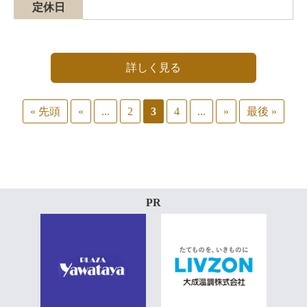
定休日
詳しく見る
« 先頭
«
...
2
3
4
...
»
最後 »
PR