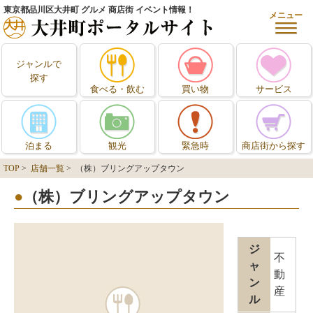
東京都品川区大井町 グルメ 商店街 イベント情報！
メニュー
ジャンルで
探す
食べる・飲む
買い物
サービス
泊まる
観光
緊急時
商店街から探す
TOP
>
店舗一覧
> （株）ブリングアップタウン
（株）ブリングアップタウン
ジ
不
ャ
動
ン
産
ル