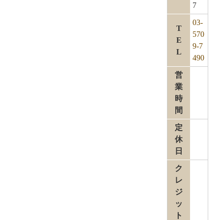
7
03-
T
570
E
9-7
L
490
営
業
時
間
定
休
日
ク
レ
ジ
ッ
ト