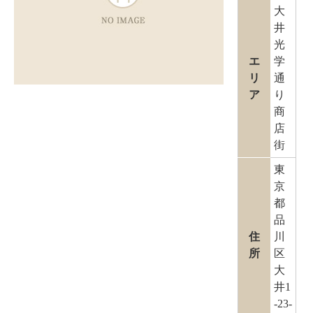
大
井
光
エ
学
リ
通
ア
り
商
店
街
東
京
都
品
住
川
所
区
大
井1
-23-