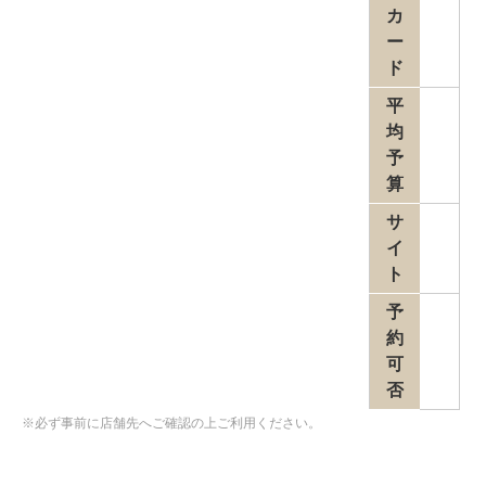
カ
ー
ド
平
均
予
算
サ
イ
ト
予
約
可
否
※必ず事前に店舗先へご確認の上ご利用ください。