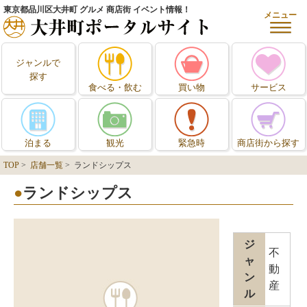
東京都品川区大井町 グルメ 商店街 イベント情報！
メニュー
ジャンルで
探す
食べる・飲む
買い物
サービス
泊まる
観光
緊急時
商店街から探す
TOP
>
店舗一覧
> ランドシップス
ランドシップス
ジ
不
ャ
動
ン
産
ル