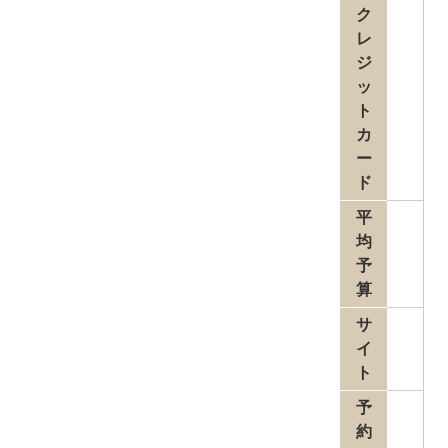
ク
レ
ジ
ッ
ト
カ
ー
ド
平
均
予
算
サ
イ
ト
予
約