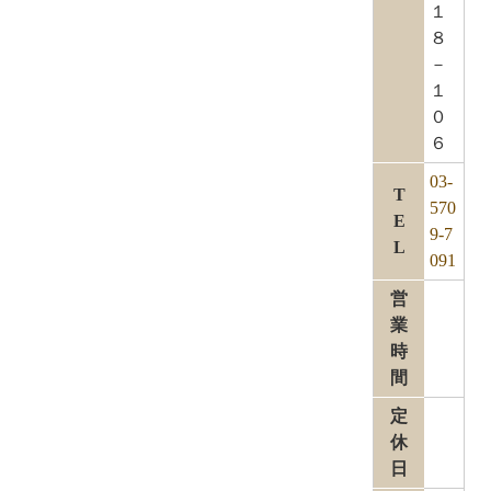
１
８
－
１
０
６
03-
T
570
E
9-7
L
091
営
業
時
間
定
休
日