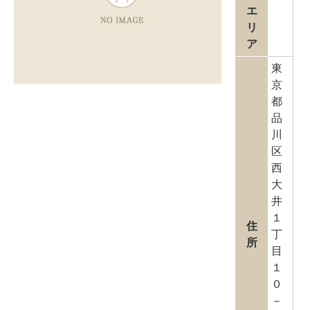
エ
リ
ア
東
京
都
品
川
区
西
大
井
１
住
丁
所
目
１
０
－