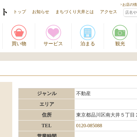
>お店の
トップ
お知らせ
まちづくり大井とは
アクセス
買い物
サービス
泊まる
観光
ジャンル
不動産
エリア
住所
東京都品川区南大井５丁目
TEL
0120-085088
営業時間