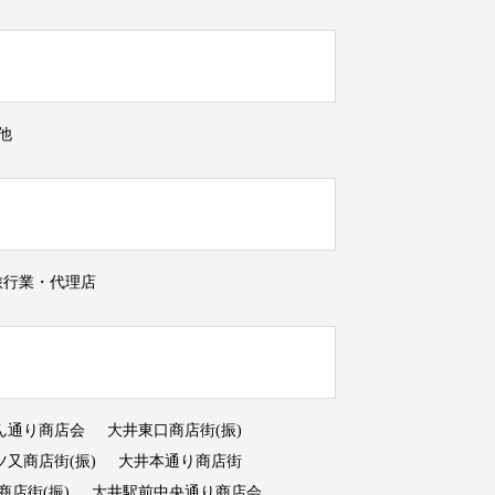
他
旅行業・代理店
ん通り商店会
大井東口商店街(振)
ツ又商店街(振)
大井本通り商店街
商店街(振)
大井駅前中央通り商店会