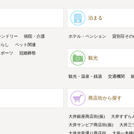
泊まる
ランドリー
病院・介護
ホテル・ペンション
貸別荘その
暮らし
ペット関連
スポーツ
冠婚葬祭
観光
観光・温泉・銭湯
交通機関
商店街から探す
大井銀座商店街(振)
大井すずら
大井サンピア商店街(振)
大井三
大井光学通り商店街
大井一本橋