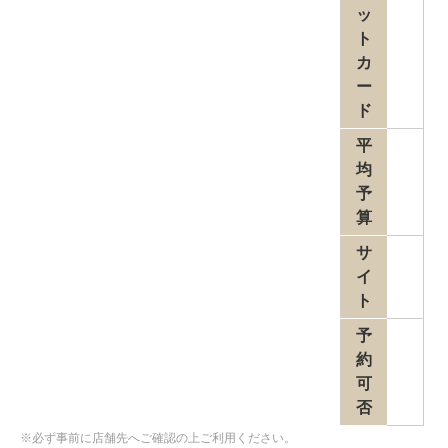
ッ
ト
カ
ー
ド
平
均
予
算
サ
イ
ト
予
約
可
否
※必ず事前に店舗先へご確認の上ご利用ください。