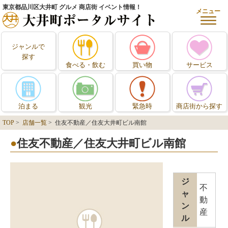
東京都品川区大井町 グルメ 商店街 イベント情報！
メニュー
ジャンルで
探す
食べる・飲む
買い物
サービス
泊まる
観光
緊急時
商店街から探す
TOP
>
店舗一覧
> 住友不動産／住友大井町ビル南館
住友不動産／住友大井町ビル南館
ジ
不
ャ
動
ン
産
ル