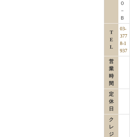
０
－
Ｂ
03-
T
377
E
8-1
L
937
営
業
時
間
定
休
日
ク
レ
ジ