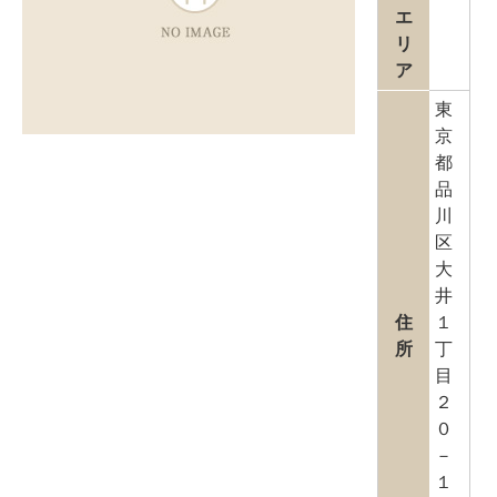
エ
リ
ア
東
京
都
品
川
区
大
井
住
１
所
丁
目
２
０
－
１