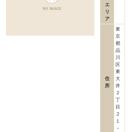
エ
リ
ア
東
京
都
品
川
区
東
住
大
所
井
２
丁
目
２
１
－