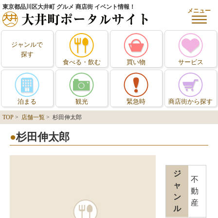
東京都品川区大井町 グルメ 商店街 イベント情報！
メニュー
ジャンルで
探す
食べる・飲む
買い物
サービス
泊まる
観光
緊急時
商店街から探す
TOP
>
店舗一覧
> 杉田伸太郎
杉田伸太郎
ジ
不
ャ
動
ン
産
ル