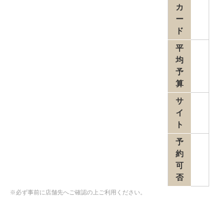
カ
ー
ド
平
均
予
算
サ
イ
ト
予
約
可
否
※必ず事前に店舗先へご確認の上ご利用ください。