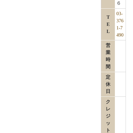
６
03-
T
376
E
1-7
L
490
営
業
時
間
定
休
日
ク
レ
ジ
ッ
ト