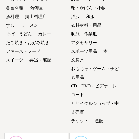
各国料理
肉料理
靴・かばん・小物
魚料理
郷土料理店
洋服
和服
すし
ラーメン
衣料材料・用品
そば・うどん
カレー
制服・作業服
たこ焼き・お好み焼き
アクセサリー
ファーストフード
スポーツ用品
本
スイーツ
弁当・宅配
文房具
おもちゃ・ゲーム・子ど
も用品
CD・DVD・ビデオ・レ
コード
リサイクルショップ・中
古売買
チケット
通販