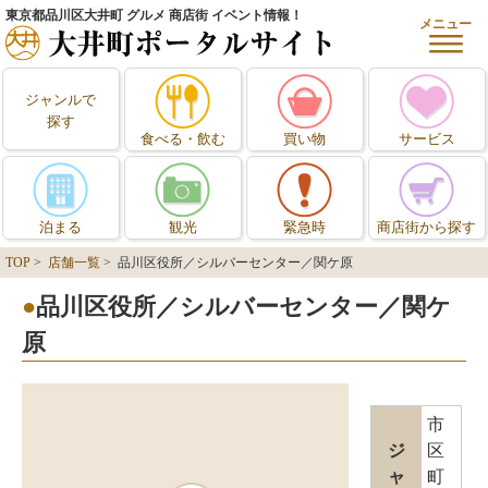
東京都品川区大井町 グルメ 商店街 イベント情報！
メニュー
ジャンルで
探す
食べる・飲む
買い物
サービス
泊まる
観光
緊急時
商店街から探す
TOP
>
店舗一覧
> 品川区役所／シルバーセンター／関ケ原
品川区役所／シルバーセンター／関ケ
原
市
ジ
区
ャ
町