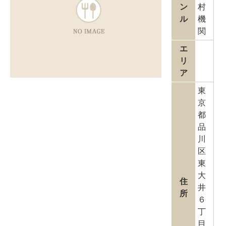
ン
村
ル
機
関
エ
リ
ア
東
京
都
品
川
区
東
大
住
井
所
６
丁
目