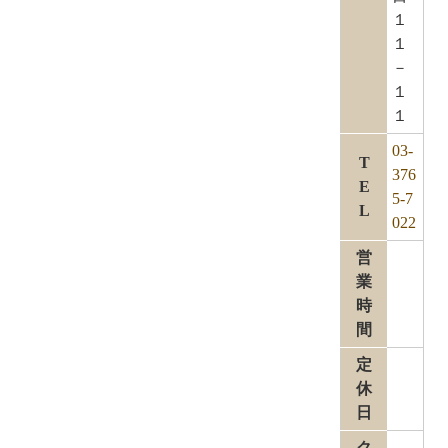
１
１
－
１
１
03-
T
376
E
5-7
L
022
営
業
時
間
定
休
日
ク