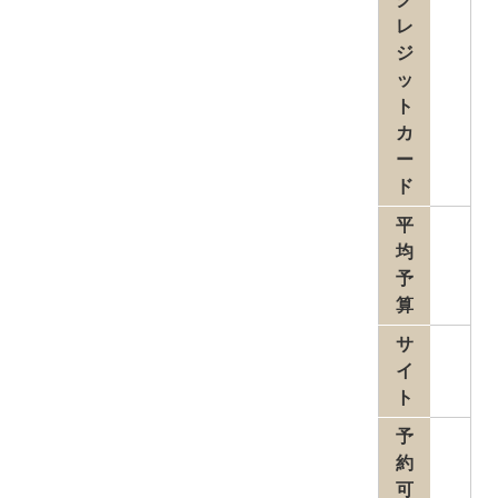
レ
ジ
ッ
ト
カ
ー
ド
平
均
予
算
サ
イ
ト
予
約
可