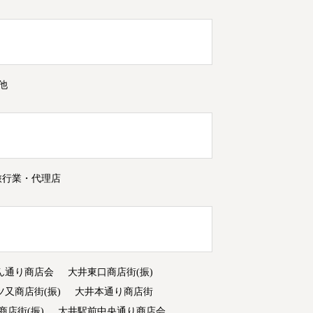
他
旅行業・代理店
ん通り商店会
大井東口商店街(振)
ツ又商店街(振)
大井本通り商店街
商店街(振)
大井駅前中央通り商店会