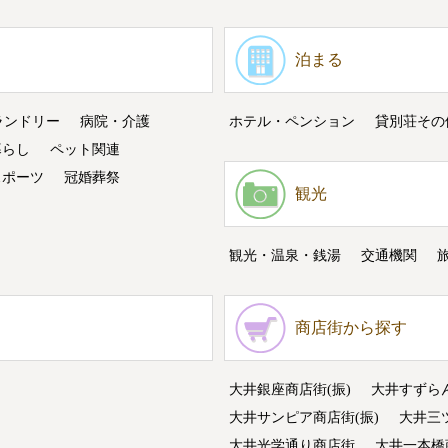
泊まる
ランドリー
病院・介護
ホテル・ペンション
貸別荘その
暮らし
ペット関連
スポーツ
冠婚葬祭
観光
観光・温泉・銭湯
交通機関
商店街から探す
大井銀座商店街(振)
大井すずら
大井サンピア商店街(振)
大井三
大井光学通り商店街
大井一本橋