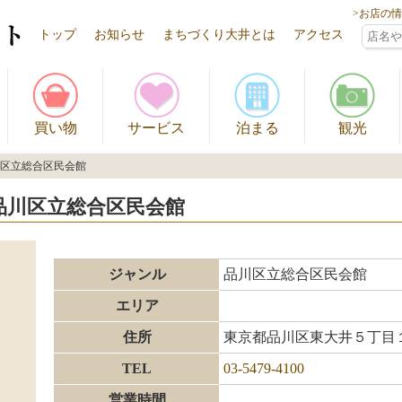
>お店の
トップ
お知らせ
まちづくり大井とは
アクセス
買い物
サービス
泊まる
観光
川区立総合区民会館
品川区立総合区民会館
ジャンル
品川区立総合区民会館
エリア
住所
東京都品川区東大井５丁目
TEL
03-5479-4100
営業時間