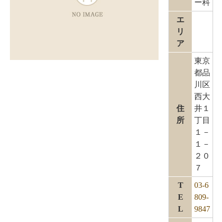
ー科
エ
リ
ア
東京
都品
川区
西大
住
井１
所
丁目
１－
１－
２０
７
T
03-6
E
809-
L
9847