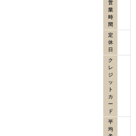
営
業
時
間
定
休
日
ク
レ
ジ
ッ
ト
カ
ー
ド
平
均