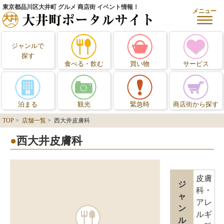
東京都品川区大井町 グルメ 商店街 イベント情報！
メニュー
ジャンルで
探す
食べる・飲む
買い物
サービス
泊まる
観光
緊急時
商店街から探す
TOP
>
店舗一覧
> 西大井皮膚科
西大井皮膚科
皮膚
ジ
科・
ャ
アレ
ン
ルギ
ル