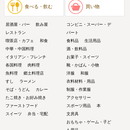
食べる・飲む
買い物
居酒屋・バー
飲み屋
コンビニ・スーパー・デ
レストラン
パート
喫茶店・カフェ
和食
食料品
生活用品
中華・中国料理
酒・飲料品
イタリアン・フレンチ
お菓子・スイーツ
各国料理
肉料理
靴・かばん・小物
魚料理
郷土料理店
洋服
和服
すし
ラーメン
衣料材料・用品
そば・うどん
カレー
制服・作業服
たこ焼き・お好み焼き
アクセサリー
ファーストフード
スポーツ用品
本
スイーツ
弁当・宅配
文房具
おもちゃ・ゲーム・子ど