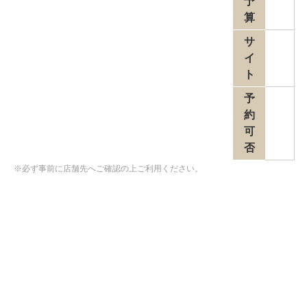
予
算
サ
イ
ト
予
約
可
否
※必ず事前に店舗先へご確認の上ご利用ください。