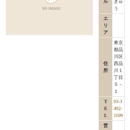
ル
きゅ
う
エ
リ
ア
東京
都品
川区
住
西品
所
川１
丁目
５－
１
T
03-3
E
492-
L
1109
営