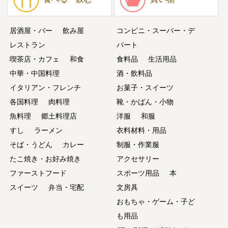
居酒屋・バー
飲み屋
コンビニ・スーパー・デ
レストラン
パート
喫茶店・カフェ
和食
食料品
生活用品
中華・中国料理
酒・飲料品
イタリアン・フレンチ
お菓子・スイーツ
各国料理
肉料理
靴・かばん・小物
魚料理
郷土料理店
洋服
和服
すし
ラーメン
衣料材料・用品
そば・うどん
カレー
制服・作業服
たこ焼き・お好み焼き
アクセサリー
ファーストフード
スポーツ用品
本
スイーツ
弁当・宅配
文房具
おもちゃ・ゲーム・子ど
も用品