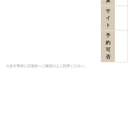
算
サ
イ
ト
予
約
可
否
※必ず事前に店舗先へご確認の上ご利用ください。