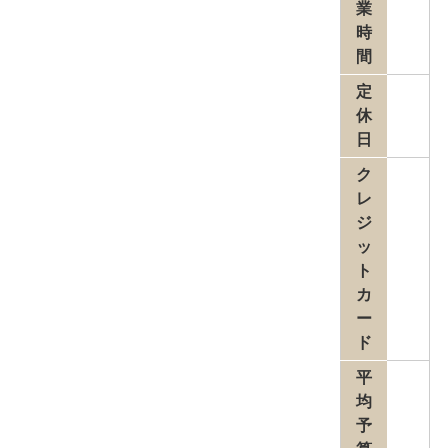
業
時
間
定
休
日
ク
レ
ジ
ッ
ト
カ
ー
ド
平
均
予