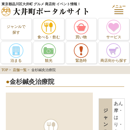
東京都品川区大井町 グルメ 商店街 イベント情報！
メニュー
ジャンルで
探す
食べる・飲む
買い物
サービス
泊まる
観光
緊急時
商店街から探す
TOP
>
店舗一覧
> 金杉鍼灸治療院
金杉鍼灸治療院
あん
ジ
摩・
ャ
は
ン
り・