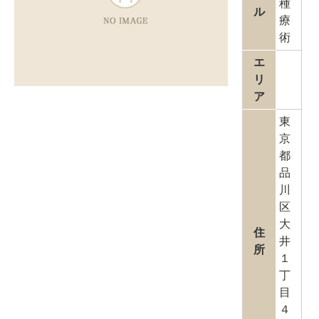
種
ル
療
術
エ
リ
ア
東
京
都
品
川
区
大
住
井
所
１
丁
目
４