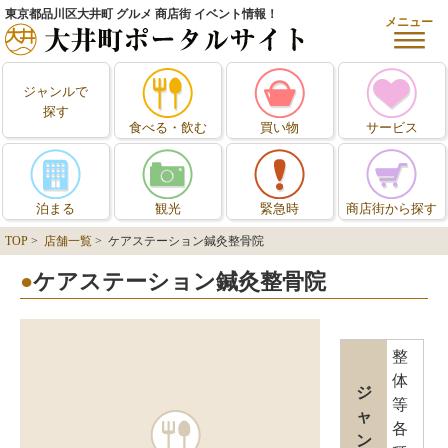
東京都品川区大井町 グルメ 商店街 イベント情報！
メニュー
ジャンルで
探す
食べる・飲む
買い物
サービス
泊まる
観光
緊急時
商店街から探す
TOP
>
店舗一覧
> ケアステーション鍼灸整骨院
ケアステーション鍼灸整骨院
整
体
ジ
等
ャ
各
ン