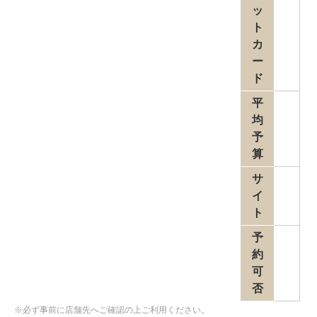
ッ
ト
カ
ー
ド
平
均
予
算
サ
イ
ト
予
約
可
否
※必ず事前に店舗先へご確認の上ご利用ください。