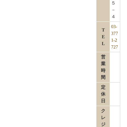
５
－
４
03-
T
377
E
1-2
L
727
営
業
時
間
定
休
日
ク
レ
ジ