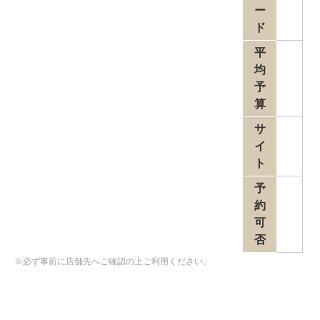
ー
ド
平
均
予
算
サ
イ
ト
予
約
可
否
※必ず事前に店舗先へご確認の上ご利用ください。