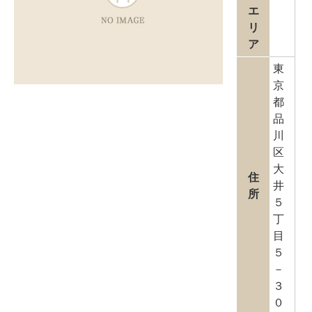
エ
リ
ア
東
京
都
品
川
区
大
住
井
所
５
丁
目
５
－
３
０