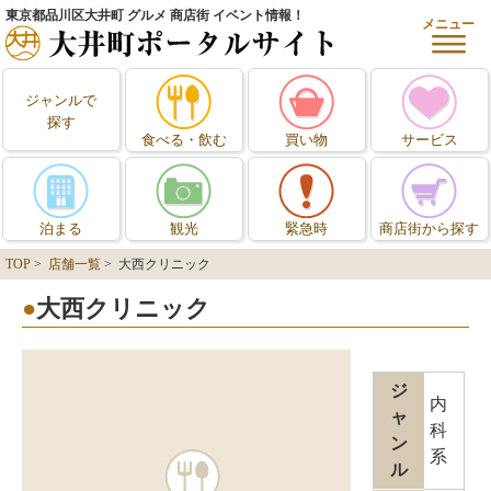
東京都品川区大井町 グルメ 商店街 イベント情報！
メニュー
ジャンルで
探す
食べる・飲む
買い物
サービス
泊まる
観光
緊急時
商店街から探す
TOP
>
店舗一覧
> 大西クリニック
大西クリニック
ジ
内
ャ
科
ン
系
ル