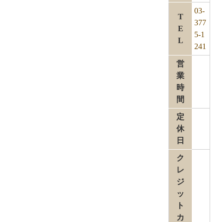
03-
T
377
E
5-1
L
241
営
業
時
間
定
休
日
ク
レ
ジ
ッ
ト
カ