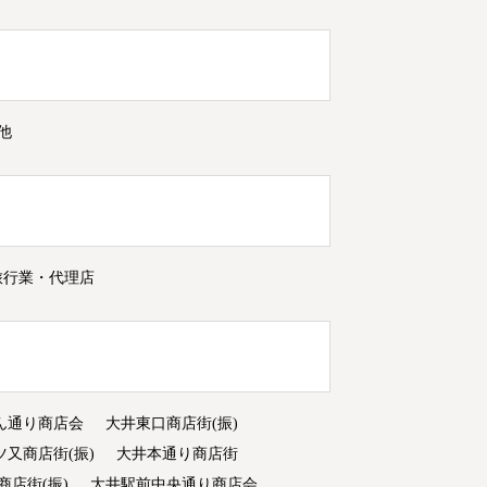
他
旅行業・代理店
ん通り商店会
大井東口商店街(振)
ツ又商店街(振)
大井本通り商店街
商店街(振)
大井駅前中央通り商店会