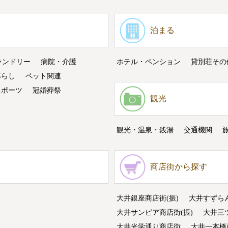
泊まる
ランドリー
病院・介護
ホテル・ペンション
貸別荘その
暮らし
ペット関連
スポーツ
冠婚葬祭
観光
観光・温泉・銭湯
交通機関
商店街から探す
大井銀座商店街(振)
大井すずら
大井サンピア商店街(振)
大井三
大井光学通り商店街
大井一本橋