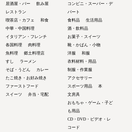
居酒屋・バー
飲み屋
コンビニ・スーパー・デ
レストラン
パート
喫茶店・カフェ
和食
食料品
生活用品
中華・中国料理
酒・飲料品
イタリアン・フレンチ
お菓子・スイーツ
各国料理
肉料理
靴・かばん・小物
魚料理
郷土料理店
洋服
和服
すし
ラーメン
衣料材料・用品
そば・うどん
カレー
制服・作業服
たこ焼き・お好み焼き
アクセサリー
ファーストフード
スポーツ用品
本
スイーツ
弁当・宅配
文房具
おもちゃ・ゲーム・子ど
も用品
CD・DVD・ビデオ・レ
コード