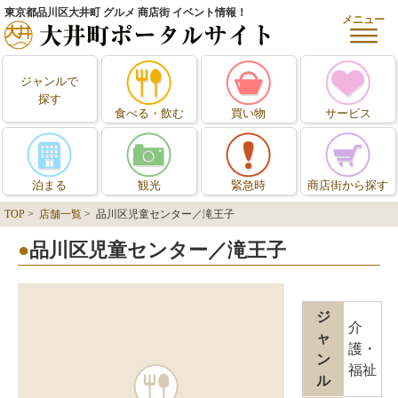
東京都品川区大井町 グルメ 商店街 イベント情報！
メニュー
ジャンルで
探す
食べる・飲む
買い物
サービス
泊まる
観光
緊急時
商店街から探す
TOP
>
店舗一覧
> 品川区児童センター／滝王子
品川区児童センター／滝王子
ジ
介
ャ
護・
ン
福祉
ル