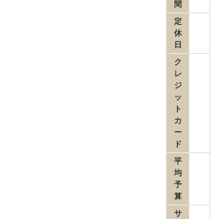
間
定
休
日
ク
レ
ジ
ッ
ト
カ
ー
ド
平
均
予
算
サ