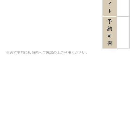
イ
ト
予
約
可
否
※必ず事前に店舗先へご確認の上ご利用ください。