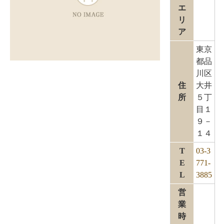
エ
リ
ア
東京
都品
川区
住
大井
所
５丁
目１
９－
１４
T
03-3
E
771-
L
3885
営
業
時