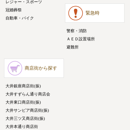
レジャー・スポーツ
冠婚葬祭
緊急時
自動車・バイク
警察・消防
ＡＥＤ設置場所
避難所
商店街から探す
大井銀座商店街(振)
大井すずらん通り商店会
大井東口商店街(振)
大井サンピア商店街(振)
大井三ツ又商店街(振)
大井本通り商店街