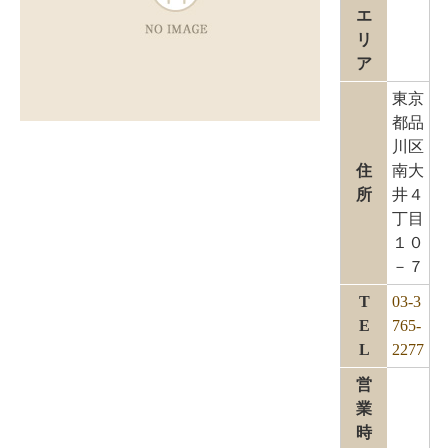
エ
リ
ア
東京
都品
川区
住
南大
所
井４
丁目
１０
－７
T
03-3
E
765-
L
2277
営
業
時