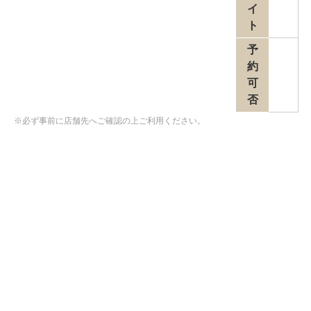
イ
ト
予
約
可
否
※必ず事前に店舗先へご確認の上ご利用ください。