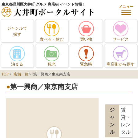
東京都品川区大井町 グルメ 商店街 イベント情報！
メニュー
ジャンルで
探す
食べる・飲む
買い物
サービス
泊まる
観光
緊急時
商店街から探す
TOP
>
店舗一覧
> 第一興商／東京南支店
第一興商／東京南支店
ジ
賃
ャ
貸・
ン
レン
ル
タル