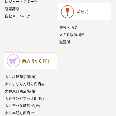
レジャー・スポーツ
冠婚葬祭
緊急時
自動車・バイク
警察・消防
ＡＥＤ設置場所
避難所
商店街から探す
大井銀座商店街(振)
大井すずらん通り商店会
大井東口商店街(振)
大井サンピア商店街(振)
大井三ツ又商店街(振)
大井本通り商店街