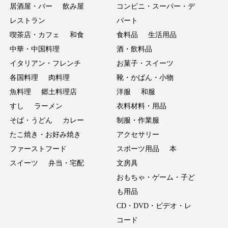
居酒屋・バー
飲み屋
コンビニ・スーパー・デ
レストラン
パート
喫茶店・カフェ
和食
食料品
生活用品
中華・中国料理
酒・飲料品
イタリアン・フレンチ
お菓子・スイーツ
各国料理
肉料理
靴・かばん・小物
魚料理
郷土料理店
洋服
和服
すし
ラーメン
衣料材料・用品
そば・うどん
カレー
制服・作業服
たこ焼き・お好み焼き
アクセサリー
ファーストフード
スポーツ用品
本
スイーツ
弁当・宅配
文房具
おもちゃ・ゲーム・子ど
も用品
CD・DVD・ビデオ・レ
コード