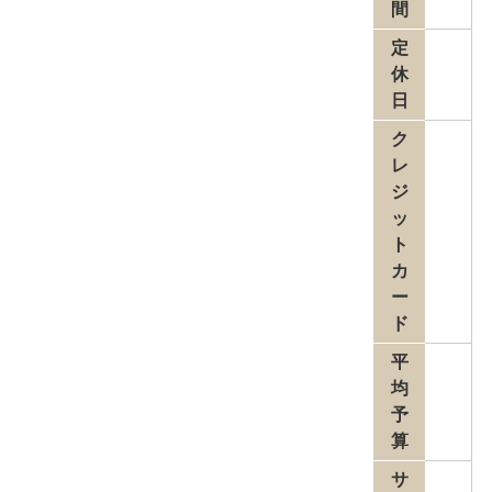
間
定
休
日
ク
レ
ジ
ッ
ト
カ
ー
ド
平
均
予
算
サ