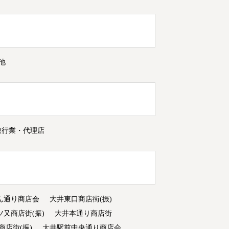
他
旅行業・代理店
ん通り商店会
大井東口商店街(振)
ツ又商店街(振)
大井本通り商店街
商店街(振)
大井駅前中央通り商店会