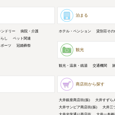
泊まる
ランドリー
病院・介護
ホテル・ペンション
貸別荘その
暮らし
ペット関連
スポーツ
冠婚葬祭
観光
観光・温泉・銭湯
交通機関
商店街から探す
大井銀座商店街(振)
大井すずら
大井サンピア商店街(振)
大井三
大井光学通り商店街
大井一本橋