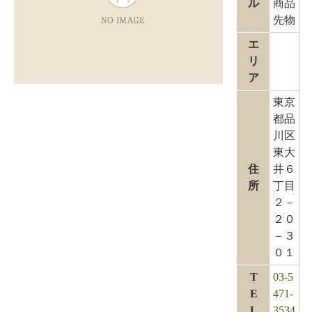
ル
商品
先物
エ
リ
ア
東京
都品
川区
東大
住
井６
所
丁目
２－
２０
－３
０１
T
03-5
E
471-
L
3534