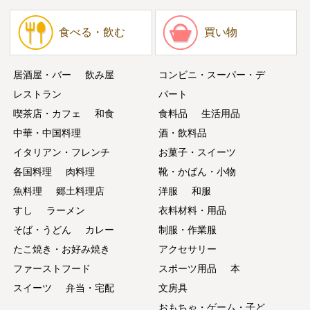
食べる・飲む
買い物
居酒屋・バー
飲み屋
コンビニ・スーパー・デ
レストラン
パート
喫茶店・カフェ
和食
食料品
生活用品
中華・中国料理
酒・飲料品
イタリアン・フレンチ
お菓子・スイーツ
各国料理
肉料理
靴・かばん・小物
魚料理
郷土料理店
洋服
和服
すし
ラーメン
衣料材料・用品
そば・うどん
カレー
制服・作業服
たこ焼き・お好み焼き
アクセサリー
ファーストフード
スポーツ用品
本
スイーツ
弁当・宅配
文房具
おもちゃ・ゲーム・子ど