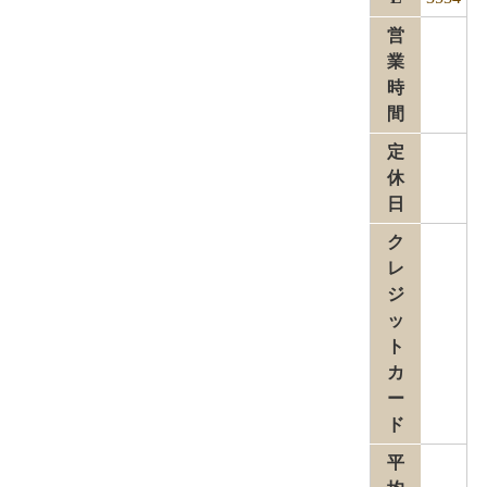
営
業
時
間
定
休
日
ク
レ
ジ
ッ
ト
カ
ー
ド
平