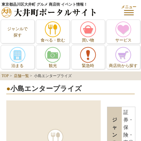
東京都品川区大井町 グルメ 商店街 イベント情報！
メニュー
ジャンルで
探す
食べる・飲む
買い物
サービス
泊まる
観光
緊急時
商店街から探す
TOP
>
店舗一覧
> 小島エンタープライズ
小島エンタープライズ
証
ジ
券・
ャ
保
ン
険・