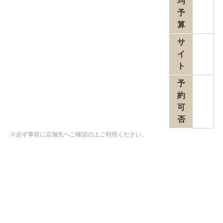
均
予
算
サ
イ
ト
予
約
可
否
※必ず事前に店舗先へご確認の上ご利用ください。