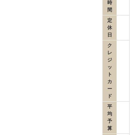
時
間
定
休
日
ク
レ
ジ
ッ
ト
カ
ー
ド
平
均
予
算