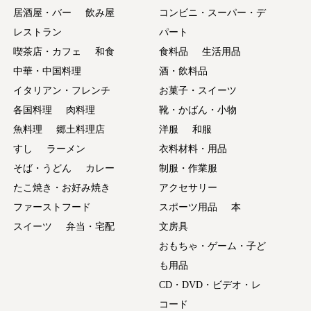
居酒屋・バー
飲み屋
コンビニ・スーパー・デ
レストラン
パート
喫茶店・カフェ
和食
食料品
生活用品
中華・中国料理
酒・飲料品
イタリアン・フレンチ
お菓子・スイーツ
各国料理
肉料理
靴・かばん・小物
魚料理
郷土料理店
洋服
和服
すし
ラーメン
衣料材料・用品
そば・うどん
カレー
制服・作業服
たこ焼き・お好み焼き
アクセサリー
ファーストフード
スポーツ用品
本
スイーツ
弁当・宅配
文房具
おもちゃ・ゲーム・子ど
も用品
CD・DVD・ビデオ・レ
コード