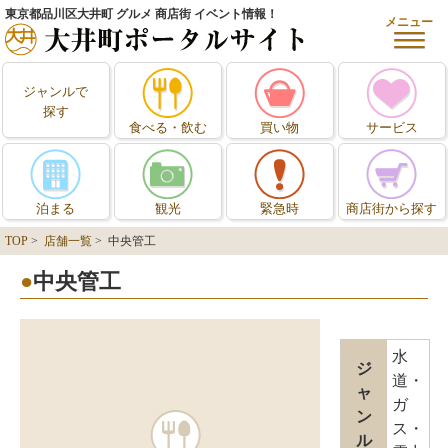
東京都品川区大井町 グルメ 商店街 イベント情報！
メニュー
ジャンルで
探す
食べる・飲む
買い物
サービス
泊まる
観光
緊急時
商店街から探す
TOP
>
店舗一覧
> 中央管工
中央管工
水
ジ
道・
ャ
ガ
ン
ス・
ル