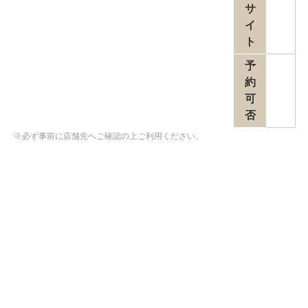
サ
イ
ト
予
約
可
否
※必ず事前に店舗先へご確認の上ご利用ください。