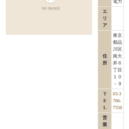
電力
エ
リ
ア
東京
都品
川区
住
南大
所
井６
丁目
１０
－９
T
03-3
E
766-
L
7550
営
業