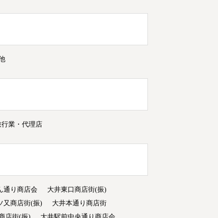
他
旅行業・代理店
ん通り商店会
大井東口商店街(振)
ツ又商店街(振)
大井本通り商店街
商店街(振)
大井駅前中央通り商店会