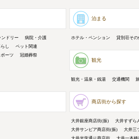
泊まる
ランドリー
病院・介護
ホテル・ペンション
貸別荘その
暮らし
ペット関連
スポーツ
冠婚葬祭
観光
観光・温泉・銭湯
交通機関
商店街から探す
大井銀座商店街(振)
大井すずら
大井サンピア商店街(振)
大井三
大井光学通り商店街
大井一本橋