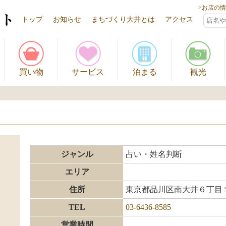
>お店の
トップ
お知らせ
まちづくり大井とは
アクセス
買い物
サービス
泊まる
観光
ジャンル
占い・姓名判断
エリア
住所
東京都品川区南大井６丁目
TEL
03-6436-8585
営業時間