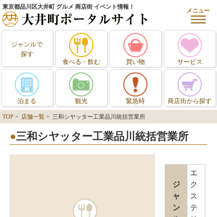
東京都品川区大井町 グルメ 商店街 イベント情報！
メニュー
ジャンルで
探す
食べる・飲む
買い物
サービス
泊まる
観光
緊急時
商店街から探す
TOP
>
店舗一覧
> 三和シヤッター工業品川統括営業所
三和シヤッター工業品川統括営業所
エ
ジ
ク
ャ
ス
ン
テ