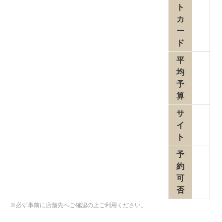
ト
カ
ー
ド
平
均
予
算
サ
イ
ト
予
約
可
否
※必ず事前に店舗先へご確認の上ご利用ください。