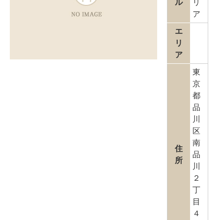
ル
リ
ア
エ
リ
ア
東
京
都
品
川
区
南
住
品
所
川
２
丁
目
４