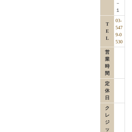
－
１
03-
T
547
E
9-0
L
530
営
業
時
間
定
休
日
ク
レ
ジ
ッ