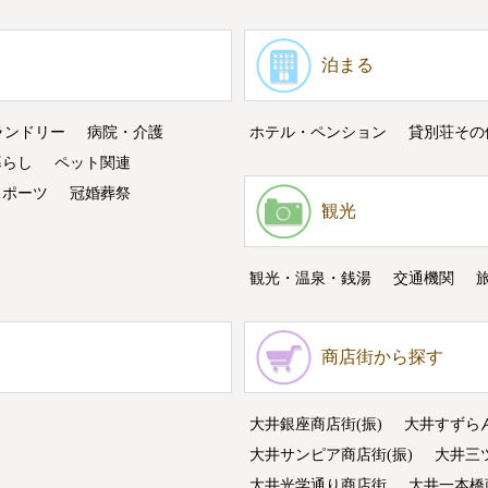
泊まる
ランドリー
病院・介護
ホテル・ペンション
貸別荘その
暮らし
ペット関連
スポーツ
冠婚葬祭
観光
観光・温泉・銭湯
交通機関
商店街から探す
大井銀座商店街(振)
大井すずら
大井サンピア商店街(振)
大井三
大井光学通り商店街
大井一本橋