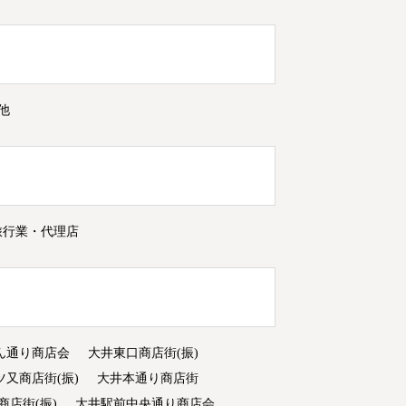
他
旅行業・代理店
ん通り商店会
大井東口商店街(振)
ツ又商店街(振)
大井本通り商店街
商店街(振)
大井駅前中央通り商店会