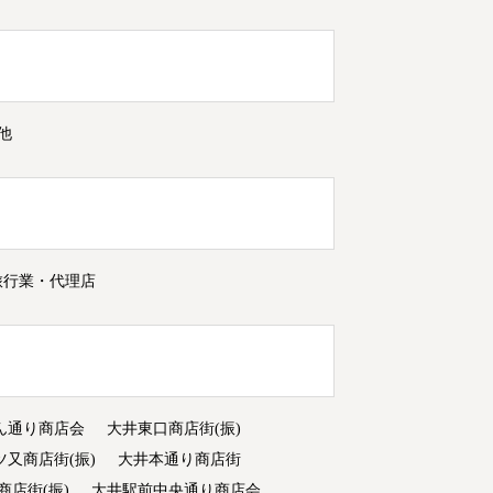
他
旅行業・代理店
ん通り商店会
大井東口商店街(振)
ツ又商店街(振)
大井本通り商店街
商店街(振)
大井駅前中央通り商店会