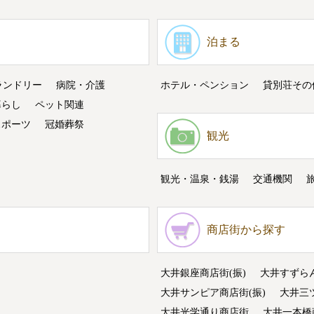
泊まる
ランドリー
病院・介護
ホテル・ペンション
貸別荘その
暮らし
ペット関連
スポーツ
冠婚葬祭
観光
観光・温泉・銭湯
交通機関
商店街から探す
大井銀座商店街(振)
大井すずら
大井サンピア商店街(振)
大井三
大井光学通り商店街
大井一本橋