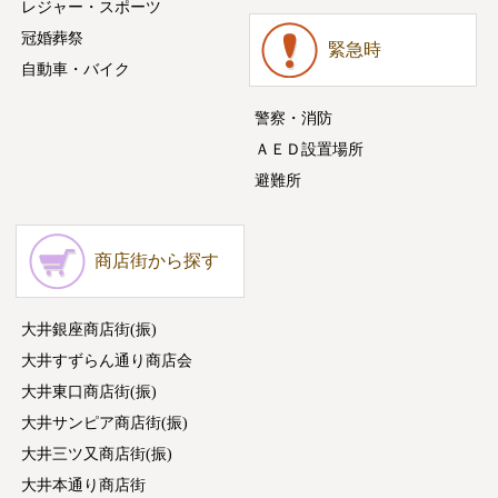
レジャー・スポーツ
冠婚葬祭
緊急時
自動車・バイク
警察・消防
ＡＥＤ設置場所
避難所
商店街から探す
大井銀座商店街(振)
大井すずらん通り商店会
大井東口商店街(振)
大井サンピア商店街(振)
大井三ツ又商店街(振)
大井本通り商店街