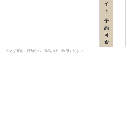
イ
ト
予
約
可
否
※必ず事前に店舗先へご確認の上ご利用ください。