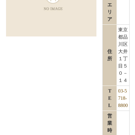
エ
リ
ア
東京
都品
川区
住
大井
所
１丁
目５
０－
１４
T
03-5
E
718-
L
8800
営
業
時