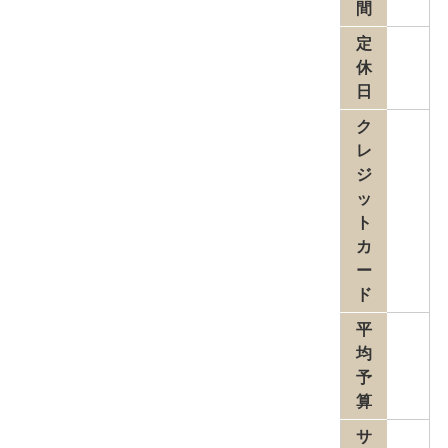
間
定
休
日
ク
レ
ジ
ッ
ト
カ
ー
ド
平
均
予
算
サ