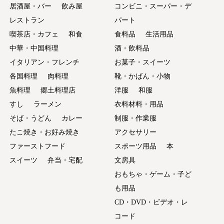
居酒屋・バー
飲み屋
コンビニ・スーパー・デ
レストラン
パート
喫茶店・カフェ
和食
食料品
生活用品
中華・中国料理
酒・飲料品
イタリアン・フレンチ
お菓子・スイーツ
各国料理
肉料理
靴・かばん・小物
魚料理
郷土料理店
洋服
和服
すし
ラーメン
衣料材料・用品
そば・うどん
カレー
制服・作業服
たこ焼き・お好み焼き
アクセサリー
ファーストフード
スポーツ用品
本
スイーツ
弁当・宅配
文房具
おもちゃ・ゲーム・子ど
も用品
CD・DVD・ビデオ・レ
コード