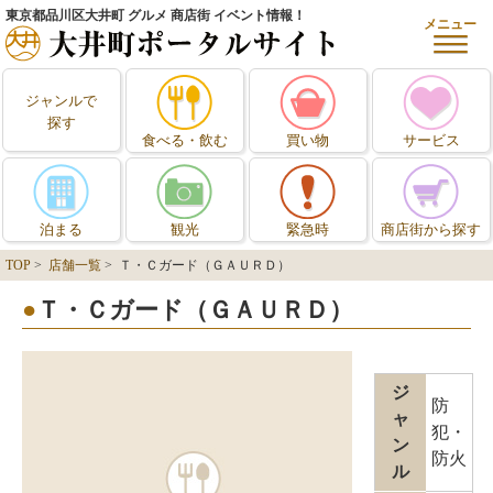
東京都品川区大井町 グルメ 商店街 イベント情報！
メニュー
ジャンルで
探す
食べる・飲む
買い物
サービス
泊まる
観光
緊急時
商店街から探す
TOP
>
店舗一覧
> Ｔ・Ｃガード（ＧＡＵＲＤ）
Ｔ・Ｃガード（ＧＡＵＲＤ）
ジ
防
ャ
犯・
ン
防火
ル