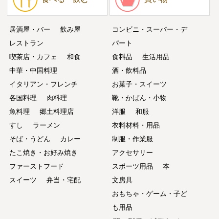
居酒屋・バー
飲み屋
コンビニ・スーパー・デ
レストラン
パート
喫茶店・カフェ
和食
食料品
生活用品
中華・中国料理
酒・飲料品
イタリアン・フレンチ
お菓子・スイーツ
各国料理
肉料理
靴・かばん・小物
魚料理
郷土料理店
洋服
和服
すし
ラーメン
衣料材料・用品
そば・うどん
カレー
制服・作業服
たこ焼き・お好み焼き
アクセサリー
ファーストフード
スポーツ用品
本
スイーツ
弁当・宅配
文房具
おもちゃ・ゲーム・子ど
も用品