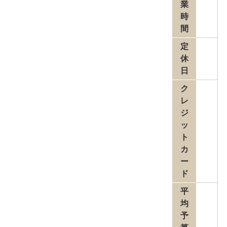
業
時
間
定
休
日
ク
レ
ジ
ッ
ト
カ
ー
ド
平
均
予