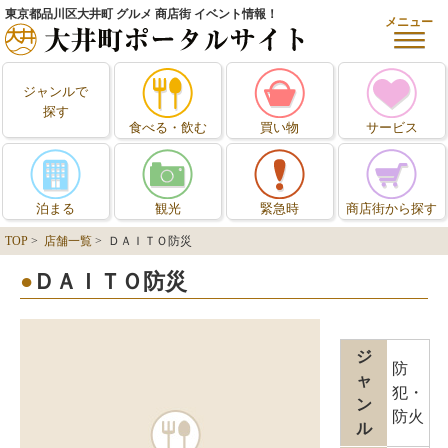
東京都品川区大井町 グルメ 商店街 イベント情報！
メニュー
ジャンルで
探す
食べる・飲む
買い物
サービス
泊まる
観光
緊急時
商店街から探す
TOP
>
店舗一覧
> ＤＡＩＴＯ防災
ＤＡＩＴＯ防災
ジ
防
ャ
犯・
ン
防火
ル