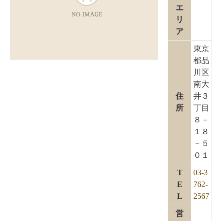
エ
リ
ア
東京
都品
川区
南大
住
井３
所
丁目
８－
１８
－５
０１
T
03-3
E
762-
L
2567
営