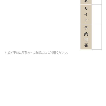
算
サ
イ
ト
予
約
可
否
※必ず事前に店舗先へご確認の上ご利用ください。