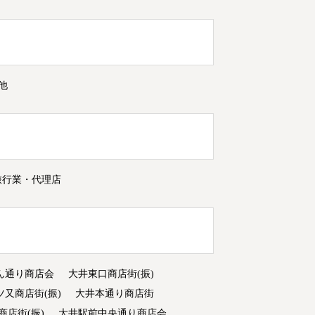
他
旅行業・代理店
ん通り商店会
大井東口商店街(振)
ツ又商店街(振)
大井本通り商店街
商店街(振)
大井駅前中央通り商店会