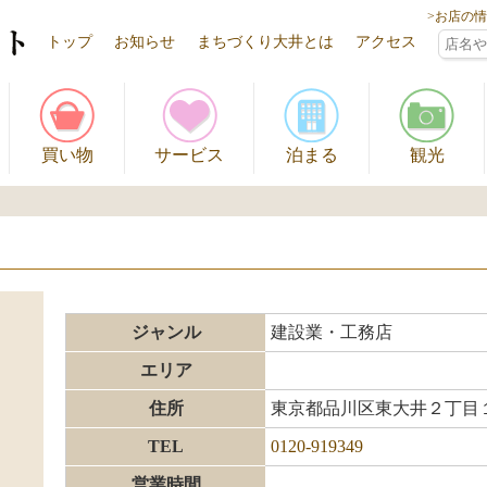
>お店の
トップ
お知らせ
まちづくり大井とは
アクセス
買い物
サービス
泊まる
観光
ジャンル
建設業・工務店
エリア
住所
東京都品川区東大井２丁目
TEL
0120-919349
営業時間