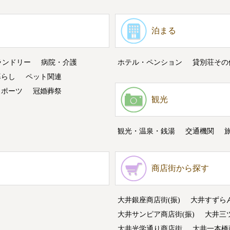
泊まる
ランドリー
病院・介護
ホテル・ペンション
貸別荘その
暮らし
ペット関連
スポーツ
冠婚葬祭
観光
観光・温泉・銭湯
交通機関
商店街から探す
大井銀座商店街(振)
大井すずら
大井サンピア商店街(振)
大井三
大井光学通り商店街
大井一本橋