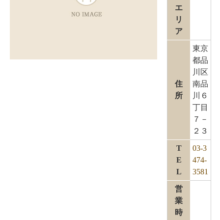
エ
リ
ア
東京
都品
川区
住
南品
所
川６
丁目
７－
２３
T
03-3
E
474-
L
3581
営
業
時