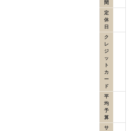
間
定
休
日
ク
レ
ジ
ッ
ト
カ
ー
ド
平
均
予
算
サ