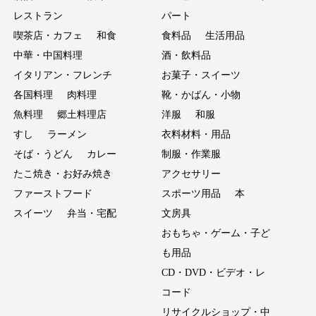
レストラン
パート
喫茶店・カフェ
和食
食料品
生活用品
中華・中国料理
酒・飲料品
イタリアン・フレンチ
お菓子・スイーツ
各国料理
肉料理
靴・かばん・小物
魚料理
郷土料理店
洋服
和服
すし
ラーメン
衣料材料・用品
そば・うどん
カレー
制服・作業服
たこ焼き・お好み焼き
アクセサリー
ファーストフード
スポーツ用品
本
スイーツ
弁当・宅配
文房具
おもちゃ・ゲーム・子ど
も用品
CD・DVD・ビデオ・レ
コード
リサイクルショップ・中