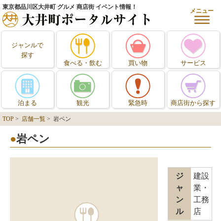
東京都品川区大井町 グルメ 商店街 イベント情報！
メニュー
ジャンルで
探す
食べる・飲む
買い物
サービス
泊まる
観光
緊急時
商店街から探す
TOP
>
店舗一覧
> 岩ペン
岩ペン
ジ
建設
ャ
業・
ン
工務
ル
店