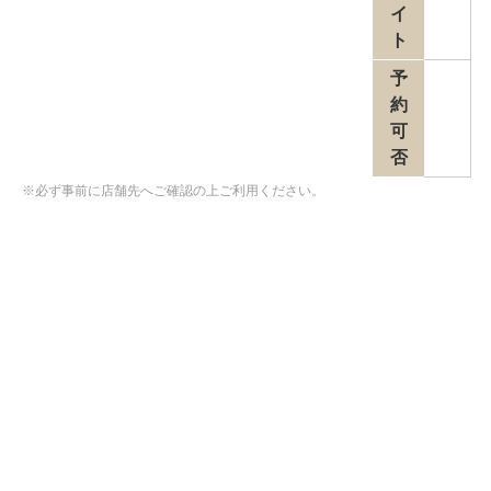
イ
ト
予
約
可
否
※必ず事前に店舗先へご確認の上ご利用ください。