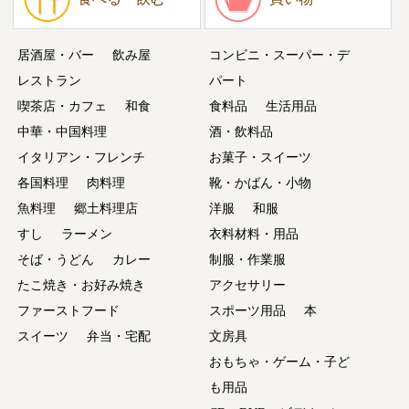
居酒屋・バー
飲み屋
コンビニ・スーパー・デ
レストラン
パート
喫茶店・カフェ
和食
食料品
生活用品
中華・中国料理
酒・飲料品
イタリアン・フレンチ
お菓子・スイーツ
各国料理
肉料理
靴・かばん・小物
魚料理
郷土料理店
洋服
和服
すし
ラーメン
衣料材料・用品
そば・うどん
カレー
制服・作業服
たこ焼き・お好み焼き
アクセサリー
ファーストフード
スポーツ用品
本
スイーツ
弁当・宅配
文房具
おもちゃ・ゲーム・子ど
も用品