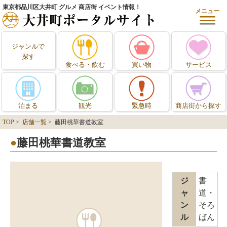
東京都品川区大井町 グルメ 商店街 イベント情報！
メニュー
ジャンルで
探す
食べる・飲む
買い物
サービス
泊まる
観光
緊急時
商店街から探す
TOP
>
店舗一覧
> 藤田桃華書道教室
藤田桃華書道教室
ジ
書
ャ
道・
ン
そろ
ル
ばん