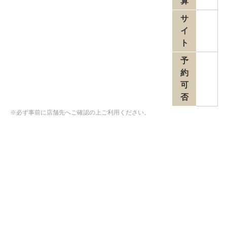
算
サ
イ
ト
予
約
可
否
※必ず事前に店舗先へご確認の上ご利用ください。