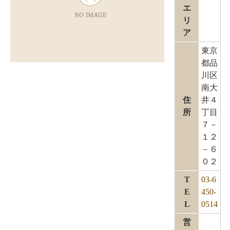
エ
リ
ア
東京
都品
川区
南大
住
井４
所
丁目
７－
１２
－６
０２
T
03-6
E
450-
L
0514
営