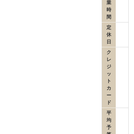
業
時
間
定
休
日
ク
レ
ジ
ッ
ト
カ
ー
ド
平
均
予