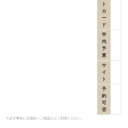
ト
カ
ー
ド
平
均
予
算
サ
イ
ト
予
約
可
否
※必ず事前に店舗先へご確認の上ご利用ください。