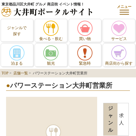
東京都品川区大井町 グルメ 商店街 イベント情報！
メニュー
ジャンルで
探す
食べる・飲む
買い物
サービス
泊まる
観光
緊急時
商店街から探す
TOP
>
店舗一覧
> パワーステーション大井町営業所
パワーステーション大井町営業所
ジ
ャ
求
ン
人
ル