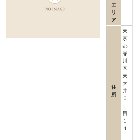
エ
リ
ア
東
京
都
品
川
区
東
大
住
井
所
５
丁
目
１
４
－