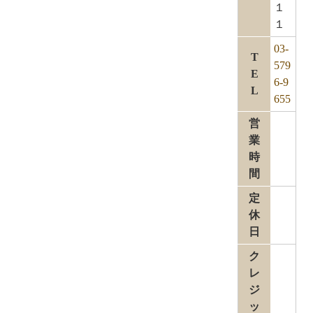
１
１
03-
T
579
E
6-9
L
655
営
業
時
間
定
休
日
ク
レ
ジ
ッ