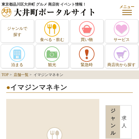
東京都品川区大井町 グルメ 商店街 イベント情報！
メニュー
ジャンルで
探す
食べる・飲む
買い物
サービス
泊まる
観光
緊急時
商店街から探す
TOP
>
店舗一覧
> イマジンマネキン
イマジンマネキン
ジ
ャ
求
ン
人
ル