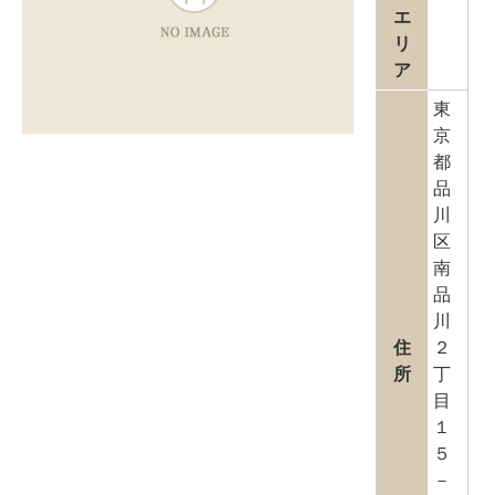
エ
リ
ア
東
京
都
品
川
区
南
品
川
住
２
所
丁
目
１
５
－