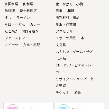
各国料理
肉料理
靴・かばん・小物
魚料理
郷土料理店
洋服
和服
すし
ラーメン
衣料材料・用品
そば・うどん
カレー
制服・作業服
たこ焼き・お好み焼き
アクセサリー
ファーストフード
スポーツ用品
本
スイーツ
弁当・宅配
文房具
おもちゃ・ゲーム・子ど
も用品
CD・DVD・ビデオ・レ
コード
リサイクルショップ・中
古売買
チケット
通販