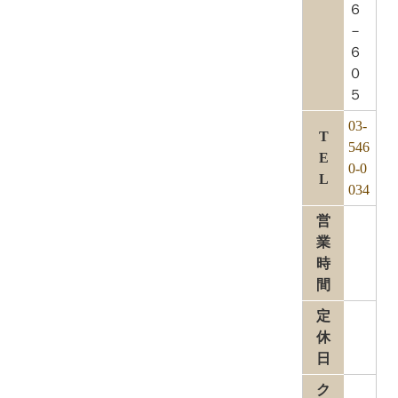
６
－
６
０
５
03-
T
546
E
0-0
L
034
営
業
時
間
定
休
日
ク