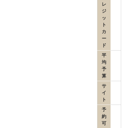
レ
ジ
ッ
ト
カ
ー
ド
平
均
予
算
サ
イ
ト
予
約
可