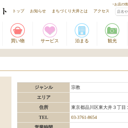
>お店の
トップ
お知らせ
まちづくり大井とは
アクセス
買い物
サービス
泊まる
観光
ジャンル
宗教
エリア
住所
東京都品川区東大井３丁目
TEL
03-3761-8654
営業時間