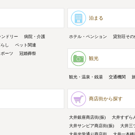
泊まる
ランドリー
病院・介護
ホテル・ペンション
貸別荘その
暮らし
ペット関連
スポーツ
冠婚葬祭
観光
観光・温泉・銭湯
交通機関
商店街から探す
大井銀座商店街(振)
大井すずら
大井サンピア商店街(振)
大井三
大井光学通り商店街
大井一本橋