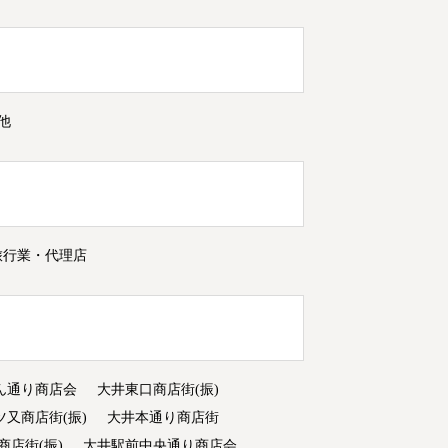
他
旅行業・代理店
ん通り商店会
大井東口商店街(振)
ツ又商店街(振)
大井本通り商店街
商店街(振)
大井駅前中央通り商店会