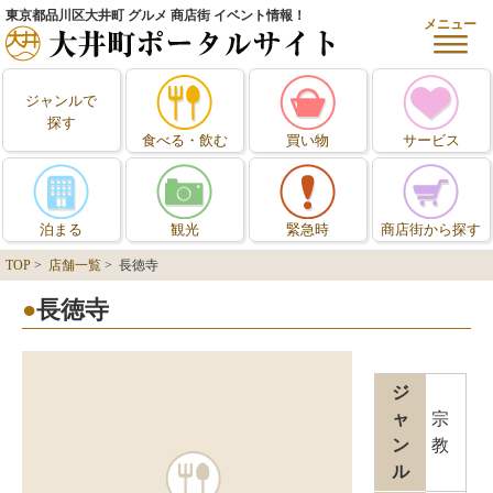
東京都品川区大井町 グルメ 商店街 イベント情報！
メニュー
ジャンルで
探す
食べる・飲む
買い物
サービス
泊まる
観光
緊急時
商店街から探す
TOP
>
店舗一覧
> 長徳寺
長徳寺
ジ
ャ
宗
ン
教
ル