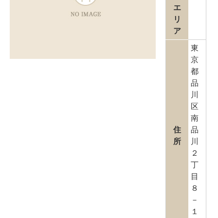
エ
リ
ア
東
京
都
品
川
区
南
住
品
所
川
２
丁
目
８
－
１