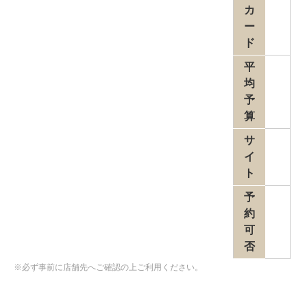
カ
ー
ド
平
均
予
算
サ
イ
ト
予
約
可
否
※必ず事前に店舗先へご確認の上ご利用ください。