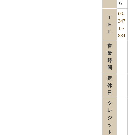
６
03-
T
347
E
1-7
L
834
営
業
時
間
定
休
日
ク
レ
ジ
ッ
ト