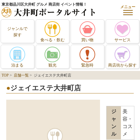
東京都品川区大井町 グルメ 商店街 イベント情報！
メニュー
ジャンルで
探す
食べる・飲む
買い物
サービス
泊まる
観光
緊急時
商店街から探す
TOP
>
店舗一覧
> ジェイエステ大井町店
ジェイエステ大井町店
ジ
美
ャ
容・
ン
コス
ル
メ