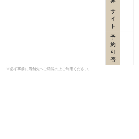
算
サ
イ
ト
予
約
可
否
※必ず事前に店舗先へご確認の上ご利用ください。