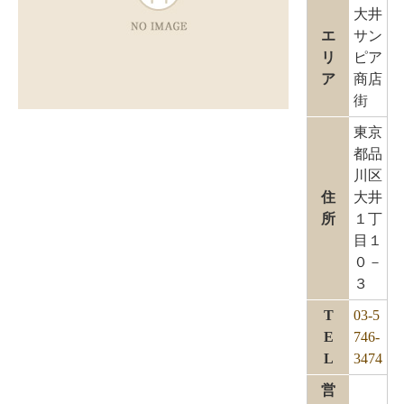
大井
エ
サン
リ
ピア
ア
商店
街
東京
都品
川区
住
大井
所
１丁
目１
０－
３
T
03-5
E
746-
L
3474
営