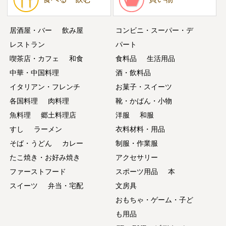
居酒屋・バー
飲み屋
コンビニ・スーパー・デ
レストラン
パート
喫茶店・カフェ
和食
食料品
生活用品
中華・中国料理
酒・飲料品
イタリアン・フレンチ
お菓子・スイーツ
各国料理
肉料理
靴・かばん・小物
魚料理
郷土料理店
洋服
和服
すし
ラーメン
衣料材料・用品
そば・うどん
カレー
制服・作業服
たこ焼き・お好み焼き
アクセサリー
ファーストフード
スポーツ用品
本
スイーツ
弁当・宅配
文房具
おもちゃ・ゲーム・子ど
も用品