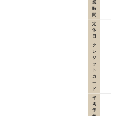
業
時
間
定
休
日
ク
レ
ジ
ッ
ト
カ
ー
ド
平
均
予